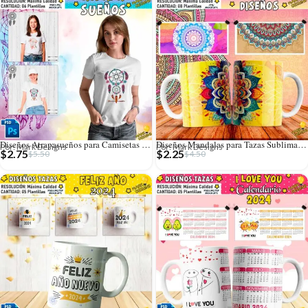
Diseños Atrapasueños para Camisetas Sublimables
Diseños Mandalas para Tazas Sublimables
Por: Mark Designs
Por: Mark Designs
$
2.75
$
2.25
$
5.50
$
4.50