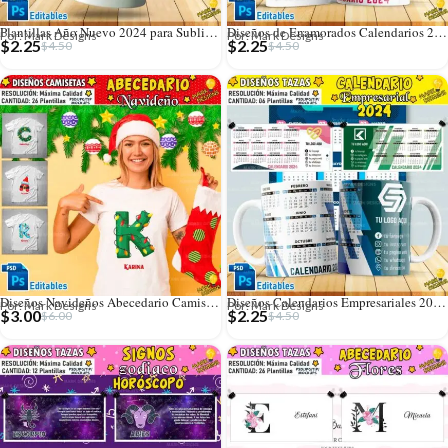
Plantillas Año Nuevo 2024 para Sublimar Tazas
Diseños de Enamorados Calendarios 2024 para Tazas
Por: Mark Designs
Por: Mark Designs
$
2.25
$
2.25
$
4.50
$
4.50
Diseños Navideños Abecedario Camisetas
Diseños Calendarios Empresariales 2024 para Tazas
Por: Mark Designs
Por: Mark Designs
$
3.00
$
2.25
$
6.00
$
4.50