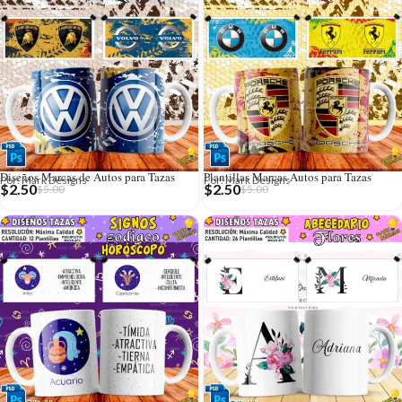
Diseños Marcas de Autos para Tazas
Plantillas Marcas Autos para Tazas
Por: Mark Designs
Por: Mark Designs
$
2.50
$
2.50
$
5.00
$
5.00