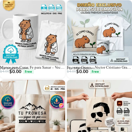
Manos para Curar, Fe para Sanar – Vector Cristiano Gratis Capibara Médico para Sublimar
Fe como Grano – Vector Cristiano Gratis Capibara para Sublimar
Por: Mark Designs
Por: Mark Designs
$
0.00
$
0.00
$
4.00
$
4.00