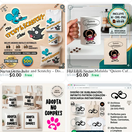
Vector Gratis Itchy and Scratchy – Diseño Vectorial para Sublimar
FREEBIE Vector Mafalda “Quiero Cafééééé!” Gratis para Sublimación
Por: Mark Designs
Por: Mark Designs
$
0.00
$
0.00
$
5.00
$
5.00