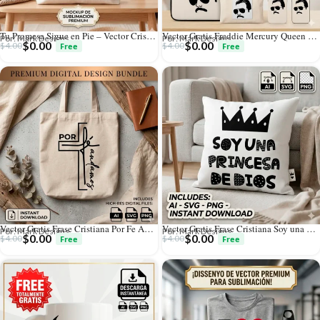
Tu Promesa Sigue en Pie – Vector Cristiano Gratis con Montañas para Sublimar
Vector Gratis Freddie Mercury Queen Banda Rock SVG PNG AI
Por: Mark Designs
Por: Mark Designs
$
0.00
$
0.00
$
4.00
$
4.00
Vector Gratis Frase Cristiana Por Fe Andamos Cruz SVG PNG AI
Vector Gratis Frase Cristiana Soy una Princesa de Dios SVG PNG AI
Por: Mark Designs
Por: Mark Designs
$
0.00
$
0.00
$
4.00
$
4.00