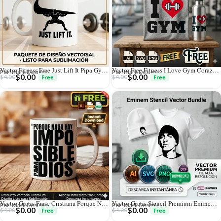
Vector Fitness Free Just Lift It Pipa Gym Pack Digital
Vector Free Fitness I Love Gym Corazón Pack Digital para Sublimación
Por: Mark Designs
Por: Mark Designs
$
0.00
$
0.00
$
4.00
$
4.00
Vector Gratis Frase Cristiana Porque Nada Hay Imposible Para Dios
Vector Gratis Stencil Premium Eminem Rap Hip Hop
Por: Mark Designs
Por: Mark Designs
$
0.00
$
0.00
$
4.00
$
4.00