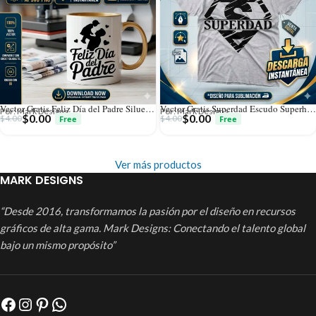
Vector Gratis Feliz Día del Padre Silueta con Niño para Sublimar
Vector Gratis Superdad Escudo Superhéroe para Sublimación y Corte
Por: Mark Designs
Por: Mark Designs
$
0.00
$
0.00
$
4.00
$
4.00
Ver más productos
MARK DESIGNS
“Desde 2016, transformamos la pasión por el diseño en recursos
gráficos de alta gama. Mark Designs: Conectando el talento global
bajo un mismo propósito”