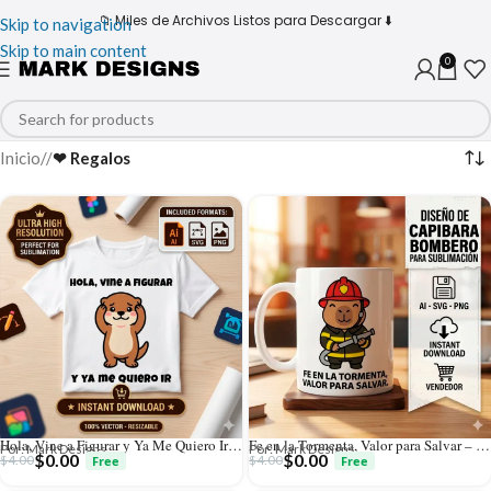
📁 Miles de Archivos Listos para Descargar ⬇️
Skip to navigation
Skip to main content
0
Inicio
/
❤ Regalos
Hola, Vine a Figurar y Ya Me Quiero Ir – Vector Nutria GRATIS para Sublimar
Fe en la Tormenta, Valor para Salvar – Vector Cristiano Capibara Bombero GRATIS para Sublimar
Por: Mark Designs
Por: Mark Designs
$
0.00
$
0.00
$
4.00
$
4.00