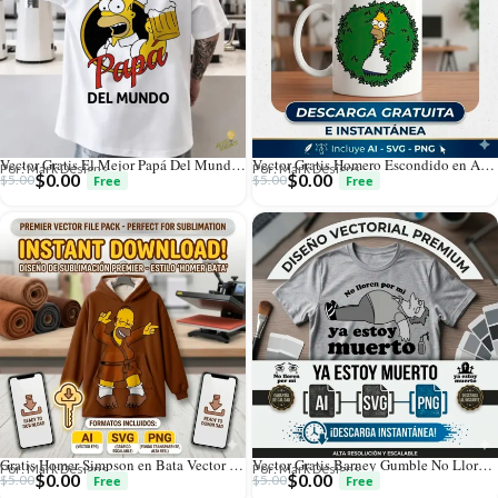
Vector Gratis El Mejor Papá Del Mundo Homero Simpson
Vector Gratis Homero Escondido en Arbusto Estilo Meme
Por: Mark Designs
Por: Mark Designs
$
0.00
$
0.00
$
5.00
$
5.00
Gratis Homer Simpson en Bata Vector Modo Relax
Vector Gratis Barney Gumble No Lloren Por Mí
Por: Mark Designs
Por: Mark Designs
$
0.00
$
0.00
$
5.00
$
5.00