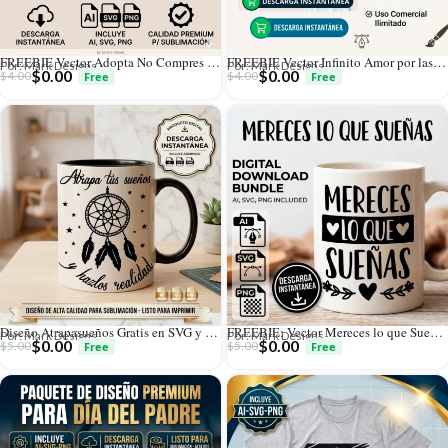
FREEBIE Vector Adopta No Compres con Huella Rosa Gratis
FREEBIE Vector Infinito Amor por las Mascotas Gratis
Por: Mark Designs
Por: Mark Designs
$
0.00
$
0.00
$
4.00
$
4.00
Diseño Atrapasueños Gratis en SVG y PNG – Regalo de Mark Designs
FREEBIE: Vector Mereces lo que Sueñas Gratis para Sublimación
Por: Mark Designs
Por: Mark Designs
$
0.00
$
0.00
$
5.00
$
5.00