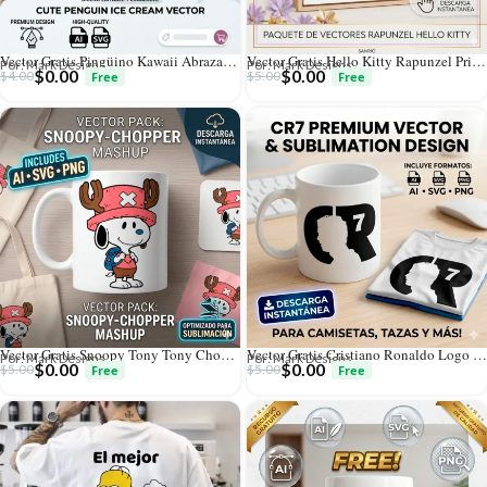
Vector Gratis Pingüino Kawaii Abrazando Cono de Helado para Sublimación
Vector Gratis Hello Kitty Rapunzel Princesa de Disney Mashup para Sublimación
Por: Mark Designs
Por: Mark Designs
$
0.00
$
0.00
$
4.00
$
5.00
Vector Gratis Snoopy Tony Tony Chopper One Piece Anime Mashup para Sublimación
Vector Gratis Cristiano Ronaldo Logo CR7 Silueta Rostro para Sublimación
Por: Mark Designs
Por: Mark Designs
$
0.00
$
0.00
$
5.00
$
5.00