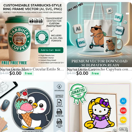
Vector Gratis Marco Circular Estilo Starbucks Personalizable
Vector Gratis Carpincho Capybara con Gafas en Monopatín para Sublimación
Por: Mark Designs
Por: Mark Designs
$
0.00
$
0.00
$
4.00
$
4.00