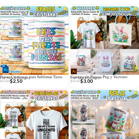
Frases Cristianas para Sublimar Tazas
Conejos de Pascua Png y Vectores
Por: Mark Designs
Por: Mark Designs
$
2.50
$
3.00
$
5.00
$
6.00