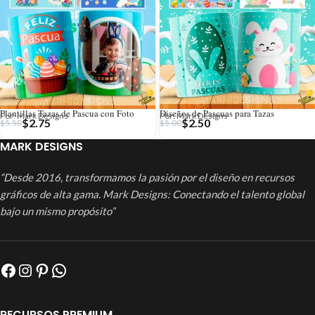
Plantillas Tazas de Pascua con Foto
Diseños de Pascuas para Tazas
Por: Mark Designs
Por: Mark Designs
$
2.75
$
2.50
$
5.50
$
5.00
MARK DESIGNS
“Desde 2016, transformamos la pasión por el diseño en recursos
gráficos de alta gama. Mark Designs: Conectando el talento global
bajo un mismo propósito”
RECURSOS PREMIUM