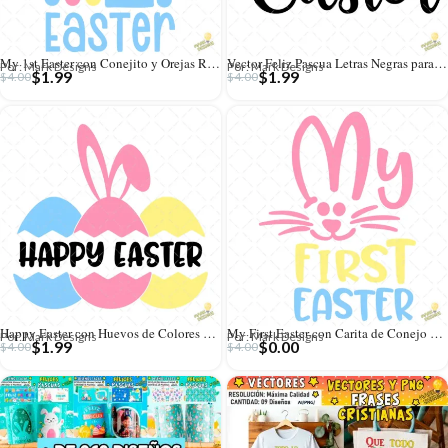
My 1st Easter con Conejito y Orejas Rosas – Diseño Vectorial y PNG 4K
Vector Feliz Pascua Letras Negras para Corte – Ilustración 4K para Vinilo
Por: Mark Designs
Por: Mark Designs
$
1.99
$
1.99
$
4.00
$
4.00
Happy Easter con Huevos de Colores y Orejas de Conejo – Vector y PNG 4K
My First Easter con Carita de Conejo Rosa – Diseño Vectorial Gratis y PNG 4K
Por: Mark Designs
Por: Mark Designs
$
1.99
$
0.00
$
4.00
$
4.00