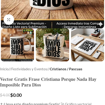
Click to enlarge
Inicio
/
Festividades y Eventos
/
Cristianos / Pascuas
Vector Gratis Frase Cristiana Porque Nada Hay
Imposible Para Dios
$
0.00
$
4.00
✝️¡
Lleva este diseño premium Gratis
! 🚀 Gráfico vectorial