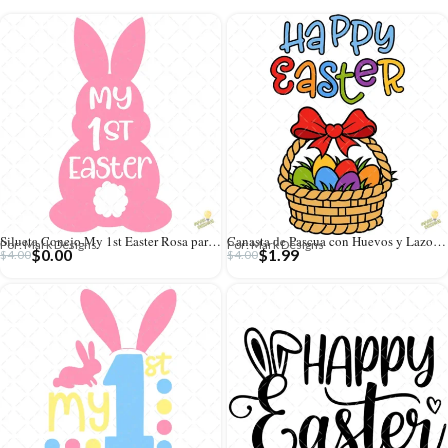
Silueta Conejo My 1st Easter Rosa para Bebé – Diseño Vectorial Gratis y PNG 4K
Canasta de Pascua con Huevos y Lazo Rojo – Vector y PNG 4K
Por: Mark Designs
Por: Mark Designs
$
0.00
$
1.99
$
4.00
$
4.00