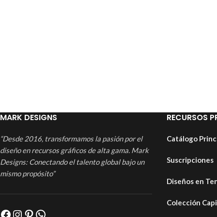
MARK DESIGNS
RECURSOS P
“Desde 2016, transformamos la pasión por el
Catálogo Princ
diseño en recursos gráficos de alta gama. Mark
Suscripciones
Designs: Conectando el talento global bajo un
mismo propósito”
Diseños en Te
Colección Cap