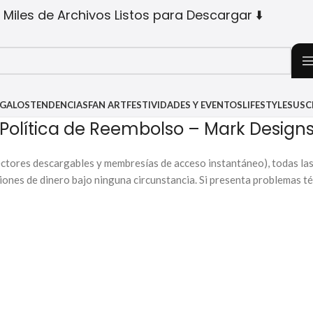
 Miles de Archivos Listos para Descargar ⬇️
EGALOS
TENDENCIAS
FAN ART
FESTIVIDADES Y EVENTOS
LIFESTYLE
SUSC
Política de Reembolso – Mark Design
ectores descargables y membresías de acceso instantáneo), todas las
ciones de dinero bajo ninguna circunstancia. Si presenta problemas t