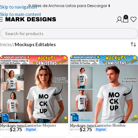
📁 Miles de Archivos Listos para Descargar ⬇️
Skip to navigation
Skip to main content
0
Inicio
/
Mockups Editables
Mockups para Camisetas Mujeres
Mockups para Camisetas Hombre
Por: Mark Designs
Por: Mark Designs
$
2.75
$
2.75
$
5.50
$
5.50