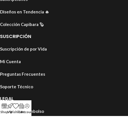
Diseños en Tendencia
🔥
Colección Capibara
🦫
SUSCRIPCIÓN
Suscripción de por Vida
Mi Cuenta
Preguntas Frecuentes
Soporte Técnico
LEGAL
Política de Reembolso
Shop
Vip
Wishlist
Cart
Account
Términos y Condiciones