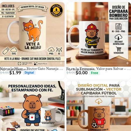
Vete a la Miau – Vector Gato Naranja para Sublimar
Fe en la Tormenta, Valor para Salvar – Vector Cristiano Capibara Bombero GRATIS para Sublimar
Por: Mark Designs
Por: Mark Designs
$
1.99
$
0.00
$
4.00
$
4.00