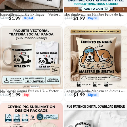
Hacer Ejercicio Me Extingue – Vector T-Rex para Sublimar
Hoy Ando con un Hambre Feroz de Ignorar Gente – Vector Tiburón para Sublimar
Por: Mark Designs
Por: Mark Designs
$
1.99
$
1.99
$
4.00
$
4.00
Mi Batería Social Está en 1% – Vector Panda para Sublimar
Experto en Nada, Maestro en Siestas – Vector Beagle para Sublimar
Por: Mark Designs
Por: Mark Designs
$
1.99
$
1.99
$
4.00
$
4.00