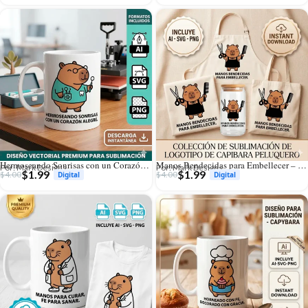
Hermoseando Sonrisas con un Corazón Alegre – Vector Cristiano Capibara Dentista para Sublimar
Manos Bendecidas para Embellecer – Vector Cristiano Capibara Peluquero/a para Sublimar
Por: Mark Designs
Por: Mark Designs
$
1.99
$
1.99
$
4.00
$
4.00