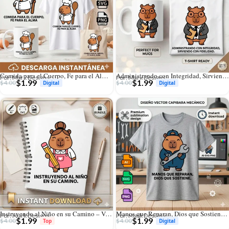
Comida para el Cuerpo, Fe para el Alma – Vector Cristiano Capibara Chef para Sublimar
Administrando con Integridad, Sirviendo con Fidelidad – Vector Cristiano Capibara Administrador para Sublimar
Por: Mark Designs
Por: Mark Designs
$
1.99
$
1.99
$
4.00
$
4.00
Instruyendo al Niño en su Camino – Vector Cristiano Capibara Maestra para Sublimar
Manos que Reparan, Dios que Sostiene – Vector Cristiano Capibara Mecánico para Sublimar
Por: Mark Designs
Por: Mark Designs
$
1.99
$
1.99
$
4.00
$
4.00