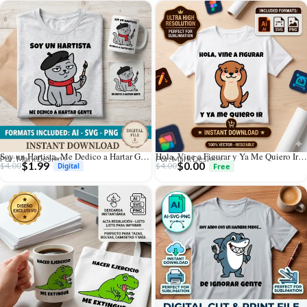
Soy un Hartista, Me Dedico a Hartar Gente – Vector Gato para Sublimar
Hola, Vine a Figurar y Ya Me Quiero Ir – Vector Nutria GRATIS para Sublimar
Por: Mark Designs
Por: Mark Designs
$
1.99
$
0.00
$
4.00
$
4.00