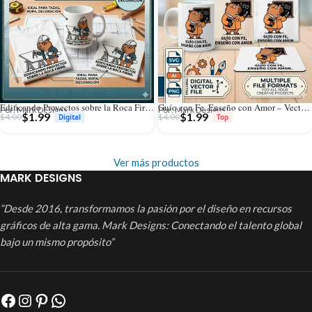
Edificando Proyectos sobre la Roca Firme – Vector Cristiano Capibara Ingeniero para Sublimar
Guío con Fe, Enseño con Amor – Vector Cristiano Capibara Maestro para Sublimar
Por: Mark Designs
Por: Mark Designs
$
1.99
$
1.99
$
4.00
$
4.00
Ver más productos
MARK DESIGNS
“Desde 2016, transformamos la pasión por el diseño en recursos
gráficos de alta gama. Mark Designs: Conectando el talento global
bajo un mismo propósito”