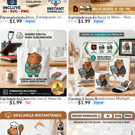
Personalizando Ideas, Estampando con Fe – Vector Cristiano Capibara Sublimador para Sublimar
Corriendo con Fe hacia la Meta – Vector Cristiano Capibara Futbolista para Sublimar
Por: Mark Designs
Por: Mark Designs
$
1.99
$
1.99
$
4.00
$
4.00
Cuidando la Creación con el Amor de Dios – Vector Cristiano Capibara Veterinario para Sublimar
Cuentas Claras, Bendiciones Multiplicadas – Vector Cristiano Capibara Contador para Sublimar
Por: Mark Designs
Por: Mark Designs
$
1.99
$
1.99
$
4.00
$
4.00