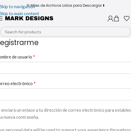
📁 Miles de Archivos Listos para Descargar ⬇️
Skip to navigation
Skip to main content
egistrarme
*
ombre de usuario
*
rreo electrónico
 enviará un enlace a tu dirección de correo electrónico para estable
a nueva contraseña.
ur personal data will be used to support your experience throughou