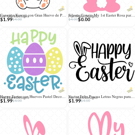
Conejito Kawaii con Gran Huevo de Pascua Turquesa – Vector y PNG 4K
Silueta Conejo My 1st Easter Rosa para Bebé – Diseño Vectorial Gratis y PNG 4K
Por: Mark Designs
Por: Mark Designs
$
1.99
$
0.00
$
4.00
$
4.00
Happy Easter con Huevos Pastel Decorados – Diseño Vectorial y PNG 4K
Vector Feliz Pascua Letras Negras para Corte – Ilustración 4K para Vinilo
Por: Mark Designs
Por: Mark Designs
$
1.99
$
1.99
$
4.00
$
4.00