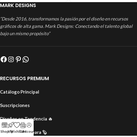
MARK DESIGNS
“Desde 2016, transformamos la pasión por el diseño en recursos
gráficos de alta gama. Mark Designs: Conectando el talento global
bajo un mismo propósito”
RECURSOS PREMIUM
Catálogo Principal
Suscripciones
Diseños en Tendencia
🔥
Shop
Vip
Wishlist
Cart
Account
Colección Capibara
🦫