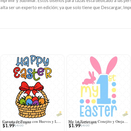
 Imprimir y Sublimar. Estos diseños para tazas esta dedicado a las pe
lta ser un experto en edición; ya que solo tiene que Descargar, Impr
Canasta de Pascua con Huevos y Lazo Rojo – Vector y PNG 4K
My 1st Easter con Conejito y Orejas Rosas – Diseño Vectorial y PNG 4K
Por: Mark Designs
Por: Mark Designs
$
1.99
$
1.99
$
4.00
$
4.00