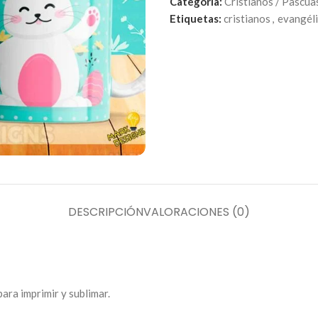
Categoría:
Cristianos / Pascua
Etiquetas:
cristianos
,
evangél
DESCRIPCIÓN
VALORACIONES (0)
para imprimir y sublimar.