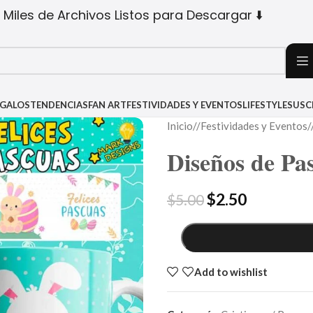
 Miles de Archivos Listos para Descargar ⬇️
EGALOS
TENDENCIAS
FAN ART
FESTIVIDADES Y EVENTOS
LIFESTYLE
SUSC
Inicio
/
Festividades y Eventos
/
Diseños de Pa
$
2.50
$
5.00
Add to wishlist