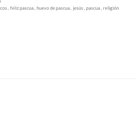
s
icos
,
feliz pascua
,
huevo de pascua
,
jesús
,
pascua
,
religión