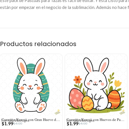
Este pack de Pascuas para Tazas es fácil de editar. Y esta Listo para
están por empezar en el negocio de la sublimación. Además no hace fa
Productos relacionados
Conejito Kawaii con Gran Huevo de Pascua Turquesa – Vector y PNG 4K
Conejito Kawaii con Huevos de Pascua y Flores – Diseño Vectorial y PNG 4K
Por: Mark Designs
Por: Mark Designs
$
1.99
$
1.99
$
4.00
$
4.00