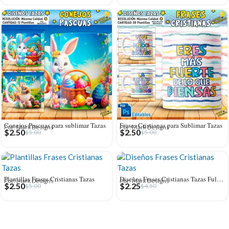
Conejos Pascuas para sublimar Tazas
Frases Cristianas para Sublimar Tazas
Por: Mark Designs
Por: Mark Designs
$
2.50
$
2.50
$
5.00
$
5.00
Plantillas Frases Cristianas Tazas
Diseños Frases Cristianas Tazas Full Editables
Por: Mark Designs
Por: Mark Designs
$
2.50
$
2.25
$
5.00
$
4.50