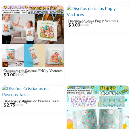
Diseños de Jesús Png y Vectores
Por: Mark Designs
$
3.00
$
6.00
Capybaras de Pascuas PNG y Vectores
Por: Mark Designs
$
3.00
$
6.00
Diseños Cristianos de Pascuas Tazas
Por: Mark Designs
$
2.75
$
5.50