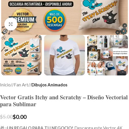
Click to enlarge
Inicio
/
Fan Art
/
Dibujos Animados
Vector Gratis Itchy and Scratchy – Diseño Vectorial
para Sublimar
$
0.00
$
5.00
🎁
¡UN REGALO PARA TU NEGOCIO!
Descarga este Vector 4K