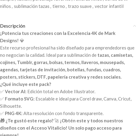
niños
,
sublimación tazas
,
tierno
,
trazo suave
,
vector infantil
Descripción
¡Potencia tus creaciones con la Excelencia 4K de Mark
Designs!
💎
Este recurso profesional ha sido diseñado para emprendedores que
no negocian la calidad. Ideal para sublimación de
tazas, camisetas,
cojines, Tumblr, gorras, bolsas, termos, llaveros, mousepads,
agendas, tarjetas de invitación, botellas, fundas, cuadros,
posters, stickers, DTF, papelería creativa y redes sociales.
¿Qué incluye este pack?
✅
Vector AI:
Edición total en Adobe Illustrator.
✅
Formato SVG:
Escalable e ideal para Corel draw, Canva, Cricut,
Silhouette.
✅
PNG 4K:
Alta resolución con fondo transparente.
🎁 ¿Te gustó este regalo?
🚀
¡Obtén este y todos nuestros
diseños con el Acceso Vitalicio! Un solo pago acceso para
siempre!