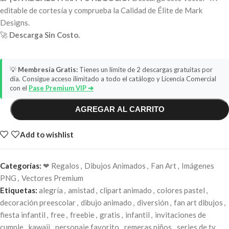
editable de cortesía y comprueba la Calidad de Élite de Mark
Designs.
🚀
Descarga Sin Costo.
💡
Membresía Gratis:
Tienes un límite de 2 descargas gratuitas por
día. Consigue acceso ilimitado a todo el catálogo y Licencia Comercial
con el
Pase Premium VIP ➔
AGREGAR AL CARRITO
Add to wishlist
Categorías:
❤ Regalos
,
Dibujos Animados
,
Fan Art
,
Imágenes
PNG
,
Vectores Premium
Etiquetas:
alegría
,
amistad
,
clipart animado
,
colores pastel
,
decoración preescolar
,
dibujo animado
,
diversión
,
fan art dibujos
,
fiesta infantil
,
free
,
freebie
,
gratis
,
infantil
,
invitaciones de
cumple
,
kawaii
,
personaje favorito
,
remeras niños
,
series de tv