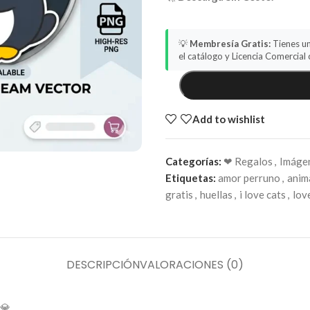
💡
Membresía Gratis:
Tienes un
el catálogo y Licencia Comercial 
Add to wishlist
Categorías:
❤ Regalos
,
Imáge
Etiquetas:
amor perruno
,
anim
gratis
,
huellas
,
i love cats
,
lov
DESCRIPCIÓN
VALORACIONES (0)
💎