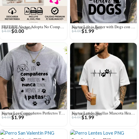
FREEBIE Vector Adopta No Compres con Huella Rosa Gratis
Vector Life is Better with Dogs con Silueta de Perro para Sublimar
Por: Mark Designs
Por: Mark Designs
$
0.00
$
1.99
$
4.00
$
4.00
Vector Los Compañeros Perfectos Tienen 4 Patas para Sublimación
Vector Latido Huellas Mascota Heartbeat para Sublimar Termos
Por: Mark Designs
Por: Mark Designs
$
1.99
$
1.99
$
4.00
$
4.00