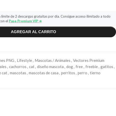
 límite de 2 descargas gratuitas por día. Consigue acceso ilimitado a todo
con el
Pase Premium VIP ➔
AGREGAR AL CARRITO
nes PNG
,
Lifestyle
,
Mascotas / Animales
,
Vectores Premium
ales
,
cachorros
,
cat
,
diseño mascota
,
dog
,
free
,
freebie
,
gatitos
,
e cat
,
mascotas
,
mascotas de casa
,
perritos
,
perro
,
tierno