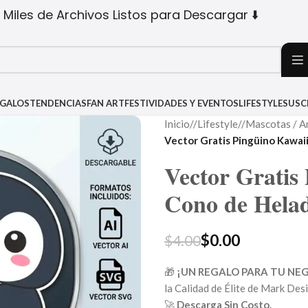
 Miles de Archivos Listos para Descargar ⬇️
EGALOS
TENDENCIAS
FAN ART
FESTIVIDADES Y EVENTOS
LIFESTYLE
SUSC
Inicio
/
Lifestyle
/
Mascotas / A
Vector Gratis Pingüino Kawai
Vector Gratis
Cono de Hela
$
0.00
$
4.00
🎁
¡UN REGALO PARA TU NE
la Calidad de Élite de Mark Des
🚀
Descarga Sin Costo.