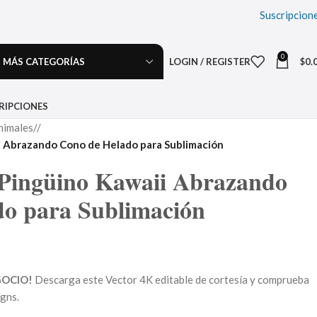
Suscripcion
0
MÁS CATEGORÍAS
LOGIN / REGISTER
$
0.
RIPCIONES
nimales
/
i Abrazando Cono de Helado para Sublimación
 Pingüino Kawaii Abrazando
do para Sublimación
GOCIO!
Descarga este Vector 4K editable de cortesía y comprueba
igns.