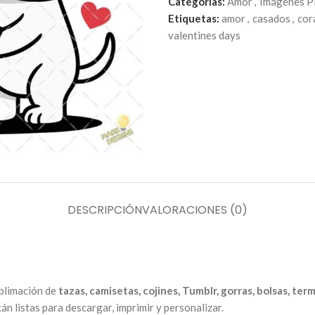
Categorías:
Amor
,
Imágenes 
Etiquetas:
amor
,
casados
,
cor
valentines days
DESCRIPCIÓN
VALORACIONES (0)
ublimación de
tazas, camisetas, cojines, Tumblr, gorras, bolsas, ter
n listas para descargar, imprimir y personalizar.