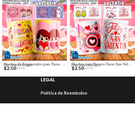
Diseños de Enamorados para Tazas San Valentín
Diseños para Novios Tazas San Valentín
Por: Mark Designs
Por: Mark Designs
$
2.50
$
2.50
$
5.00
$
5.00
LEGAL
Política de Reembolso
Términos y Condiciones
Política de Privacidad
Licencia de Uso Comercial