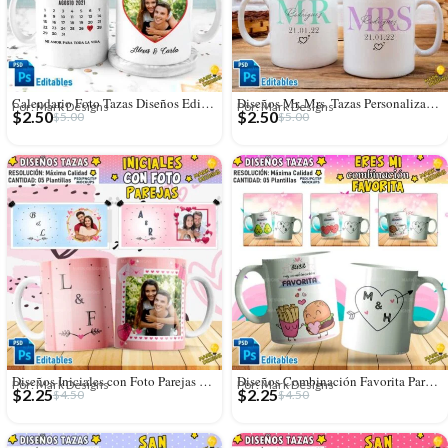
Calendario Foto Tazas Diseños Editables con Fechas
Diseños Mr. Mrs. Tazas Personalizados Editables
Por: Mark Designs
Por: Mark Designs
$
2.50
$
2.50
$
5.00
$
5.00
Diseños Iniciales con Foto Parejas para Tazas
Diseños Combinación Favorita Parejas Tazas Editables
Por: Mark Designs
Por: Mark Designs
$
2.25
$
2.25
$
4.50
$
4.50