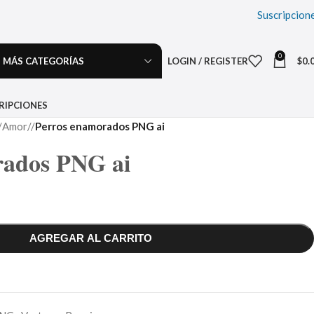
Suscripcion
0
MÁS CATEGORÍAS
LOGIN / REGISTER
$
0.
RIPCIONES
Amor
/
Perros enamorados PNG ai
rados PNG ai
AGREGAR AL CARRITO