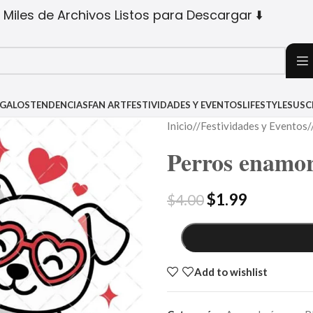
 Miles de Archivos Listos para Descargar ⬇️
EGALOS
TENDENCIAS
FAN ART
FESTIVIDADES Y EVENTOS
LIFESTYLE
SUSC
Inicio
/
Festividades y Eventos
/
Perros enamo
$
1.99
$
4.00
Add to wishlist