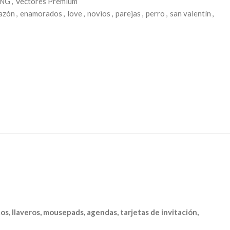
PNG
,
Vectores Premium
azón
,
enamorados
,
love
,
novios
,
parejas
,
perro
,
san valentín
,
mos, llaveros, mousepads, agendas, tarjetas de invitación,