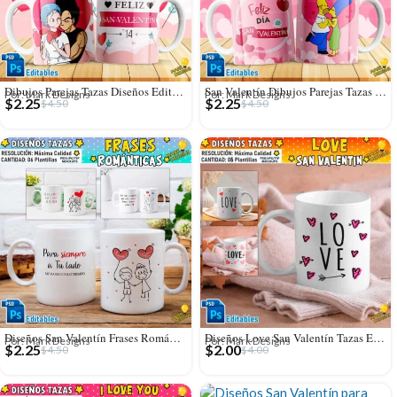
Dibujos Parejas Tazas Diseños Editables
San Valentín Dibujos Parejas Tazas Editables
Por: Mark Designs
Por: Mark Designs
$
2.25
$
2.25
$
4.50
$
4.50
Diseños San Valentín Frases Románticas Tazas
Diseños Love San Valentín Tazas Editables
Por: Mark Designs
Por: Mark Designs
$
2.25
$
2.00
$
4.50
$
4.00