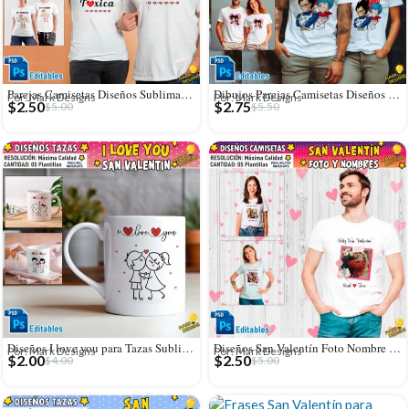
Parejas Camisetas Diseños Sublimación Editables
Dibujos Parejas Camisetas Diseños Editables
Por: Mark Designs
Por: Mark Designs
$
2.50
$
2.75
$
5.00
$
5.50
Diseños I love you para Tazas Sublimables
Diseños San Valentín Foto Nombre Personalizado Camisetas
Por: Mark Designs
Por: Mark Designs
$
2.00
$
2.50
$
4.00
$
5.00