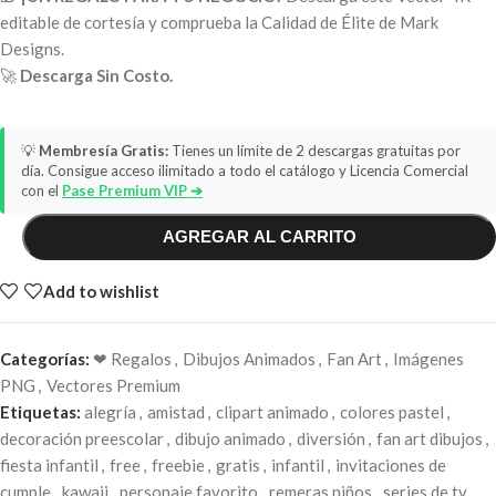
editable de cortesía y comprueba la Calidad de Élite de Mark
Designs.
🚀
Descarga Sin Costo.
💡
Membresía Gratis:
Tienes un límite de 2 descargas gratuitas por
día. Consigue acceso ilimitado a todo el catálogo y Licencia Comercial
con el
Pase Premium VIP ➔
AGREGAR AL CARRITO
Add to wishlist
Categorías:
❤ Regalos
,
Dibujos Animados
,
Fan Art
,
Imágenes
PNG
,
Vectores Premium
Etiquetas:
alegría
,
amistad
,
clipart animado
,
colores pastel
,
decoración preescolar
,
dibujo animado
,
diversión
,
fan art dibujos
,
fiesta infantil
,
free
,
freebie
,
gratis
,
infantil
,
invitaciones de
cumple
,
kawaii
,
personaje favorito
,
remeras niños
,
series de tv