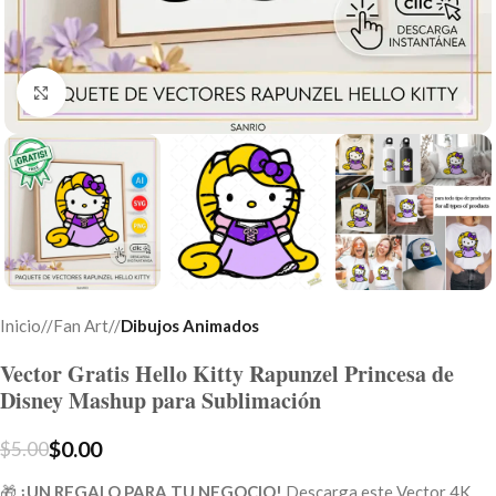
Click to enlarge
Inicio
/
Fan Art
/
Dibujos Animados
Vector Gratis Hello Kitty Rapunzel Princesa de
Disney Mashup para Sublimación
$
0.00
$
5.00
🎁
¡UN REGALO PARA TU NEGOCIO!
Descarga este Vector 4K