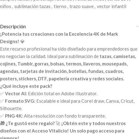
niños
,
sublimación tazas
,
tierno
,
trazo suave
,
vector infantil
Descripción
¡Potencia tus creaciones con la Excelencia 4K de Mark
Designs!
💎
Este recurso profesional ha sido diseñado para emprendedores que
no negocian la calidad. Ideal para sublimación de
tazas, camisetas,
cojines, Tumblr, gorras, bolsas, termos, llaveros, mousepads,
agendas, tarjetas de invitación, botellas, fundas, cuadros,
posters, stickers, DTF, papelería creativa y redes sociales.
¿Qué incluye este pack?
✅
Vector AI:
Edición total en Adobe Illustrator.
✅
Formato SVG:
Escalable e ideal para Corel draw, Canva, Cricut,
Silhouette.
✅
PNG 4K:
Alta resolución con fondo transparente.
🎁 ¿Te gustó este regalo?
🚀
¡Obtén este y todos nuestros
diseños con el Acceso Vitalicio! Un solo pago acceso para
siempre!