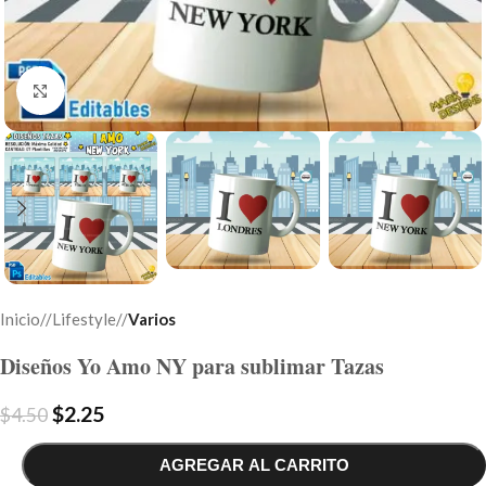
Click to enlarge
Inicio
/
Lifestyle
/
Varios
Diseños Yo Amo NY para sublimar Tazas
$
2.25
$
4.50
AGREGAR AL CARRITO