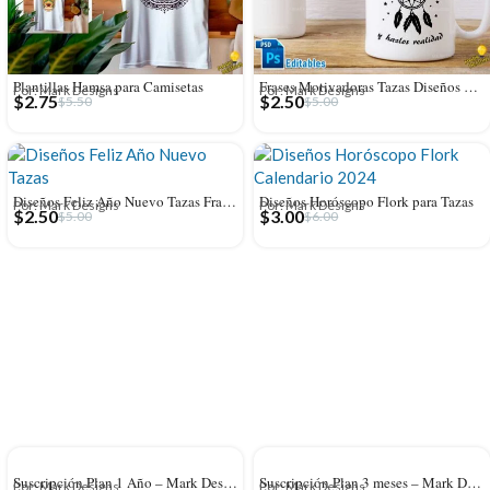
Plantillas Hamsa para Camisetas
Frases Motivadoras Tazas Diseños Editables
Por: Mark Designs
Por: Mark Designs
$
2.75
$
2.50
$
5.50
$
5.00
Diseños Feliz Año Nuevo Tazas Frases
Diseños Horóscopo Flork para Tazas
Por: Mark Designs
Por: Mark Designs
$
2.50
$
3.00
$
5.00
$
6.00
Suscripción Plan 1 Año – Mark Designs
Suscripción Plan 3 meses – Mark Designs
Por: Mark Designs
Por: Mark Designs