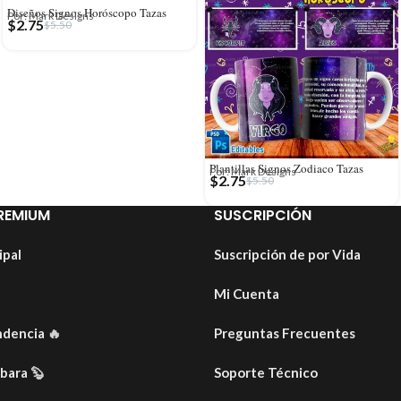
Diseños Signos Horóscopo Tazas
Por: Mark Designs
$
2.75
$
5.50
Plantillas Signos Zodiaco Tazas
Por: Mark Designs
$
2.75
$
5.50
REMIUM
SUSCRIPCIÓN
ipal
Suscripción de por Vida
Mi Cuenta
ndencia
🔥
Preguntas Frecuentes
ibara
🦫
Soporte Técnico