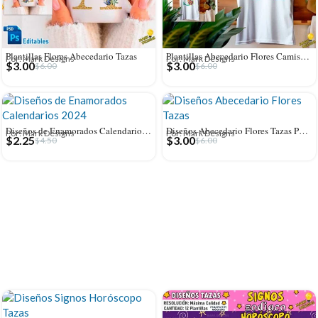
Plantillas Flores Abecedario Tazas
Plantillas Abecedario Flores Camisetas
Por: Mark Designs
Por: Mark Designs
$
3.00
$
3.00
$
6.00
$
6.00
Diseños de Enamorados Calendarios 2024 para Tazas
Diseños Abecedario Flores Tazas Personalizado
Por: Mark Designs
Por: Mark Designs
$
2.25
$
3.00
$
4.50
$
6.00