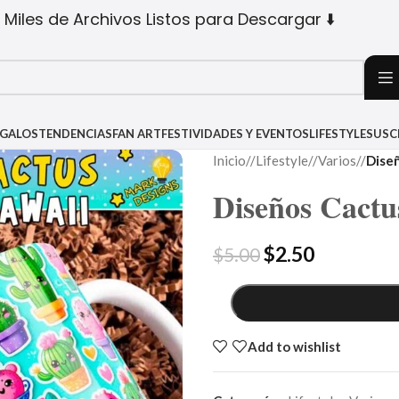
 Miles de Archivos Listos para Descargar ⬇️
EGALOS
TENDENCIAS
FAN ART
FESTIVIDADES Y EVENTOS
LIFESTYLE
SUSC
Inicio
/
Lifestyle
/
Varios
/
Diseñ
Diseños Cactu
$
2.50
$
5.00
Add to wishlist