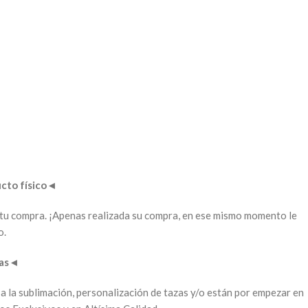
to físico
◄
ar tu compra. ¡Apenas realizada su compra, en ese mismo momento le
o.
as
◄
 a la sublimación, personalización de tazas y/o están por empezar en