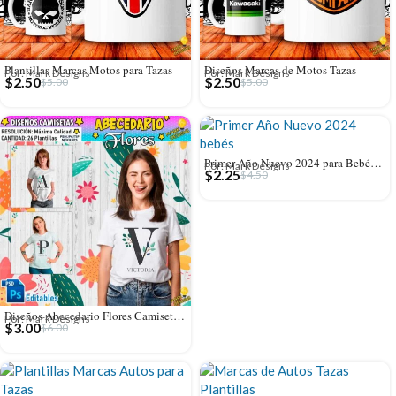
Plantillas Marcas Motos para Tazas
Diseños Marcas de Motos Tazas
Por: Mark Designs
Por: Mark Designs
$
2.50
$
2.50
$
5.00
$
5.00
Primer Año Nuevo 2024 para Bebés Diseños
Por: Mark Designs
$
2.25
$
4.50
Diseños Abecedario Flores Camisetas Full Editables
Por: Mark Designs
$
3.00
$
6.00