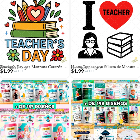
Teacher’s Day con Manzana Corazón y Libros Apilados – Vector y PNG 4K
I Love Teacher con Silueta de Maestra y Libros – Diseño Vectorial y PNG 4K
Por: Mark Designs
Por: Mark Designs
$
1.99
$
1.99
$
4.00
$
4.00