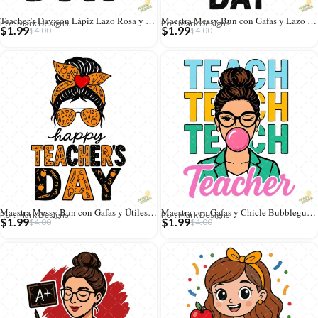
Teacher’s Day con Lápiz Lazo Rosa y Patrones de Flores – Vector y PNG 4K
Maestra Messy Bun con Gafas y Lazo Leopardo – Diseño Vectorial y PNG 4K
Por: Mark Designs
Por: Mark Designs
$
1.99
$
1.99
$
4.00
$
4.00
Maestra Messy Bun con Gafas y Útiles Escolares – Vector y PNG 4K
Maestra con Gafas y Chicle Bubblegum – Diseño Vectorial y PNG 4K
Por: Mark Designs
Por: Mark Designs
$
1.99
$
1.99
$
4.00
$
4.00