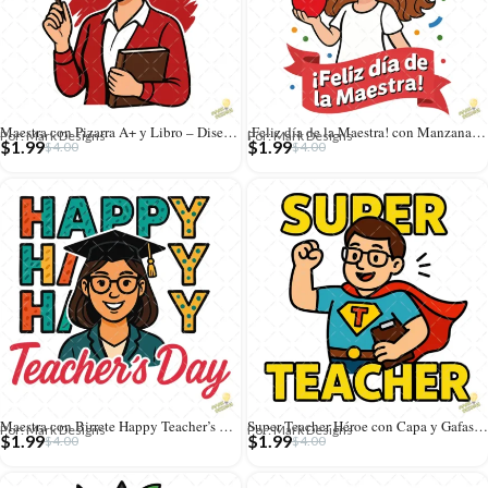
Maestra con Pizarra A+ y Libro – Diseño Vectorial y PNG 4K
¡Feliz día de la Maestra! con Manzana Roja y Confeti – Vector y PNG 4K
Por: Mark Designs
Por: Mark Designs
$
1.99
$
1.99
$
4.00
$
4.00
Maestra con Birrete Happy Teacher’s Day – Diseño Vectorial y PNG 4K
Super Teacher Héroe con Capa y Gafas – Diseño Vectorial y PNG 4K
Por: Mark Designs
Por: Mark Designs
$
1.99
$
1.99
$
4.00
$
4.00