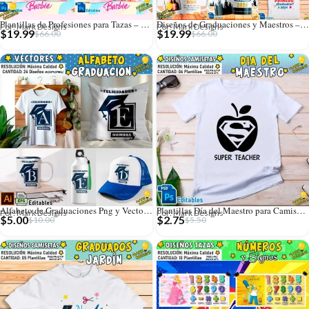
Plantillas de Profesiones para Tazas – MEGA PACK
Diseños de Graduaciones y Maestros – MEGA PACK
Por: Mark Designs
Por: Mark Designs
$
19.99
$
19.99
$
66.00
$
66.00
Alfabeto de Graduaciones Png y Vectores
Plantillas Día del Maestro para Camisetas
Por: Mark Designs
Por: Mark Designs
$
5.00
$
2.75
$
10.00
$
5.50