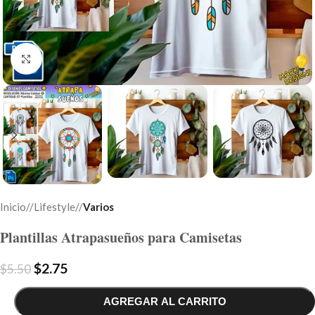
Click to enlarge
Inicio
/
Lifestyle
/
Varios
Plantillas Atrapasueños para Camisetas
$
2.75
$
5.50
AGREGAR AL CARRITO