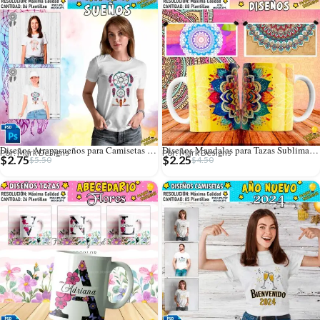
Diseños Atrapasueños para Camisetas Sublimables
Diseños Mandalas para Tazas Sublimables
Por: Mark Designs
Por: Mark Designs
$
2.75
$
2.25
$
5.50
$
4.50