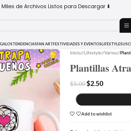
 Miles de Archivos Listos para Descargar ⬇️
EGALOS
TENDENCIAS
FAN ART
FESTIVIDADES Y EVENTOS
LIFESTYLE
SUSC
Inicio
/
Lifestyle
/
Varios
/
Plant
Plantillas At
$
2.50
$
5.00
Add to wishlist