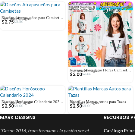
Diseños Atrapasueños para Camisetas Sublimables
Por: Mark Designs
$
2.75
$
5.50
Diseños Abecedario Flores Camisetas Full Editables
Por: Mark Designs
$
3.00
$
6.00
Diseños Horóscopo Calendario 2024 para Tazas
Plantillas Marcas Autos para Tazas
Por: Mark Designs
Por: Mark Designs
$
2.50
$
2.50
$
5.00
$
5.00
MARK DESIGNS
RECURSOS P
“Desde 2016, transformamos la pasión por el
Catálogo Princ