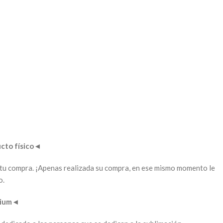
to físico
◄
ar tu compra. ¡Apenas realizada su compra, en ese mismo momento le
o.
mium
◄