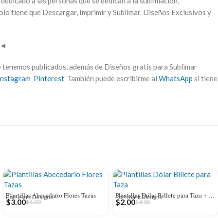
a dedicado a las personas que se dedican a la sublimación,
olo tiene que Descargar, Imprimir y Sublimar. Diseños Exclusivos y
◄
e tenemos publicados, además de Diseños gratis para Sublimar
Instagram
Pinterest
También puede escribirme al
WhatsApp
si tiene
Plantillas Abecedario Flores Tazas
Plantillas Dólar Billete para Taza + Mockup
Por: Mark Designs
Por: Mark Designs
$
3.00
$
2.00
$
6.00
$
4.00