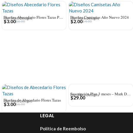
Diseños Abecedario Flores Tazas Personalizado
Diseños Camisetas Año Nuevo 2024
Por: Mark Designs
Por: Mark Designs
$
3.00
$
2.00
$
6.00
$
4.00
Suscripción Plan 3 meses – Mark Designs
Por: Mark Designs
$
29.00
Diseños de Abecedario Flores Tazas
Por: Mark Designs
$
3.00
$
6.00
LEGAL
Política de Reembolso