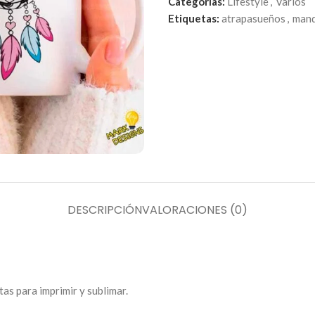
Categorías:
Lifestyle
,
Varios
Etiquetas:
atrapasueños
,
mand
DESCRIPCIÓN
VALORACIONES (0)
tas para imprimir y sublimar.