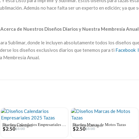
. Y esta Listo para Imprimir y Sublimar. Estos diseños para tazas est
ublimación. Además no hace falta ser un experto en edición; ya que s
►
Acerca de Nuestros Diseños Diarios y Nuestra Membresía Anual
ara Sublimar, donde le incluyen absolutamente todos los diseños qu
derse los diseños exclusivos diarios que tenemos para ti
Facebook
ra Membresía Anual.
Diseños Calendarios Empresariales 2025 Tazas
Diseños Marcas de Motos Tazas
Por: Mark Designs
Por: Mark Designs
$
2.50
$
2.50
$
5.00
$
5.00