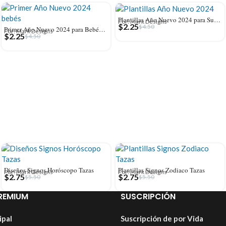
Plantillas Año Nuevo 2024 para Sublimar Tazas
Por: Mark Designs
$
2.25
$
4.50
Primer Año Nuevo 2024 para Bebés Diseños
Por: Mark Designs
$
2.25
$
4.50
Diseños Signos Horóscopo Tazas
Plantillas Signos Zodiaco Tazas
Por: Mark Designs
Por: Mark Designs
$
2.75
$
2.75
$
5.50
$
5.50
REMIUM
SUSCRIPCIÓN
ipal
Suscripción de por Vida