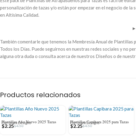
Este pack de Plantillas de Atrapasueños para Tazas es fácil de editar
personalización de tazas y/o están por empezar en el negocio de la s
en Altísima Calidad.
También comentarle que tenemos la Membresía Anual de Plantillas p
Todos los Días. Puede seguirnos en nuestras redes sociales y no per
alguna otra duda o consulta acerca de nuestros Diseños o de nuest
Productos relacionados
Plantillas Año Nuevo 2025 Tazas
Plantillas Capibara 2025 para Tazas
Por: Mark Designs
Por: Mark Designs
$
2.25
$
2.25
$
4.50
$
4.50