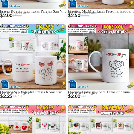
Frases Románticas Tazas Parejas San Valentín
Diseños Mr. Mrs. Tazas Personalizados Editables
Por: Mark Designs
Por: Mark Designs
$
2.00
$
2.50
$
4.00
$
5.00
Diseños San Valentín Frases Románticas Tazas
Diseños I love you para Tazas Sublimables
Por: Mark Designs
Por: Mark Designs
$
2.25
$
2.00
$
4.50
$
4.00