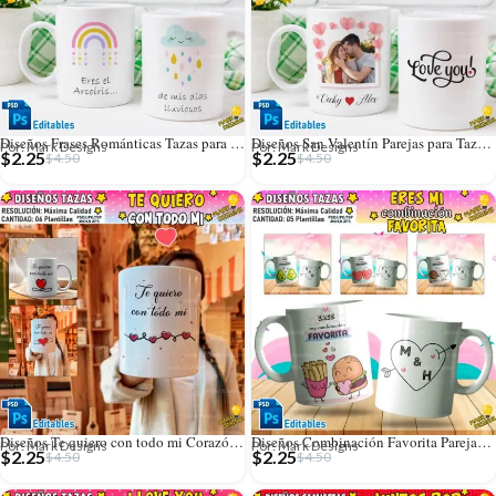
Diseños Frases Románticas Tazas para San Valentín
Diseños San Valentín Parejas para Tazas con Foto
Por: Mark Designs
Por: Mark Designs
$
2.25
$
2.25
$
4.50
$
4.50
Diseños Te quiero con todo mi Corazón para Tazas
Diseños Combinación Favorita Parejas Tazas Editables
Por: Mark Designs
Por: Mark Designs
$
2.25
$
2.25
$
4.50
$
4.50