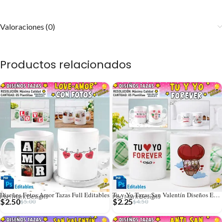
Valoraciones (0)
Productos relacionados
Diseños Fotos Amor Tazas Full Editables
Tu y Yo Tazas San Valentín Diseños Editables
Por: Mark Designs
Por: Mark Designs
$
2.50
$
2.25
$
5.00
$
4.50