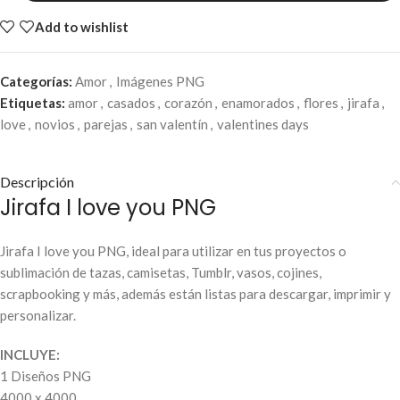
Add to wishlist
Categorías:
Amor
,
Imágenes PNG
Etiquetas:
amor
,
casados
,
corazón
,
enamorados
,
flores
,
jirafa
,
love
,
novios
,
parejas
,
san valentín
,
valentines days
Descripción
Jirafa I love you PNG
Jirafa I love you PNG, ideal para utilizar en tus proyectos o
sublimación de tazas, camisetas, Tumblr, vasos, cojines,
scrapbooking y más, además están listas para descargar, imprimir y
personalizar.
INCLUYE:
1 Diseños PNG
4000 x 4000