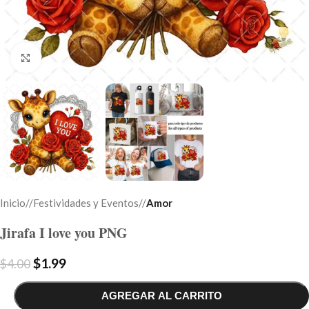
Click to enlarge
Inicio
/
Festividades y Eventos
/
Amor
Jirafa I love you PNG
$
1.99
$
4.00
AGREGAR AL CARRITO