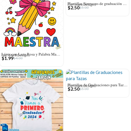
Plantillas Simpsons de graduación para Tazas
Por: Mark Designs
$
2.50
$
5.00
Lápiz con Lazo Rosa y Palabra Maestra – Diseño Vectorial y PNG 4K
Por: Mark Designs
$
1.99
$
4.00
Plantillas de Graduaciones para Tazas – Año editable
Por: Mark Designs
$
2.50
$
5.00