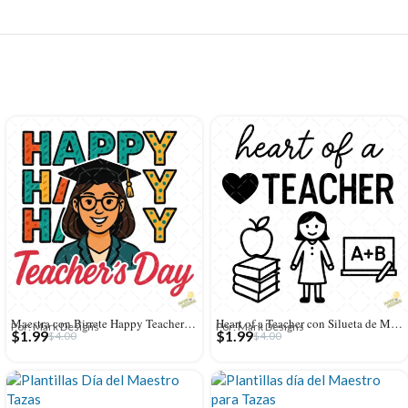
Maestra con Birrete Happy Teacher’s Day – Diseño Vectorial y PNG 4K
Heart of a Teacher con Silueta de Maestra y Pizarra – Vector y PNG 4K
Por: Mark Designs
Por: Mark Designs
$
1.99
$
1.99
$
4.00
$
4.00