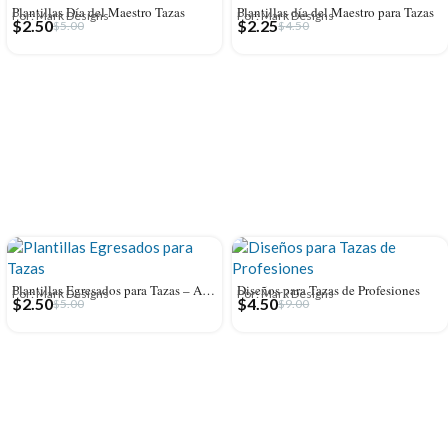
Plantillas Día del Maestro Tazas
Plantillas día del Maestro para Tazas
Por: Mark Designs
Por: Mark Designs
$
2.50
$
2.25
$
5.00
$
4.50
Plantillas Egresados para Tazas – Año editables
Diseños para Tazas de Profesiones
Por: Mark Designs
Por: Mark Designs
$
2.50
$
4.50
$
5.00
$
9.00