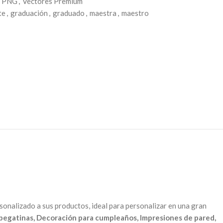
s PNG
,
Vectores Premium
te
,
graduación
,
graduado
,
maestra
,
maestro
onalizado a sus productos, ideal para personalizar en una gran
y pegatinas, Decoración para cumpleaños, Impresiones de pared,