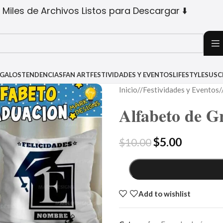
 Miles de Archivos Listos para Descargar ⬇️
EGALOS
TENDENCIAS
FAN ART
FESTIVIDADES Y EVENTOS
LIFESTYLE
SUSC
Inicio
/
Festividades y Eventos
/
Alfabeto de G
$
5.00
$
10.00
Add to wishlist