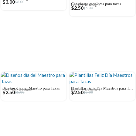
$
3.00
$
6.00
Capybaras escolares para tazas
Por: Mark Designs
$
2.50
$
5.00
Diseños día del Maestro para Tazas
Plantillas Feliz Día Maestros para Tazas
Por: Mark Designs
Por: Mark Designs
$
2.50
$
2.50
$
5.00
$
5.00