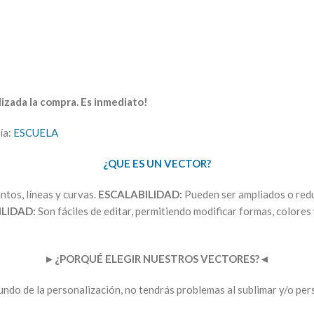
izada la compra. Es inmediato!
ía:
ESCUELA
¿QUE ES UN VECTOR?
tos, líneas y curvas.
ESCALABILIDAD:
Pueden ser ampliados o reduc
LIDAD:
Son fáciles de editar, permitiendo modificar formas, colores 
►
¿PORQUÉ ELEGIR NUESTROS VECTORES?
◄
ndo de la personalización, no tendrás problemas al sublimar y/o per