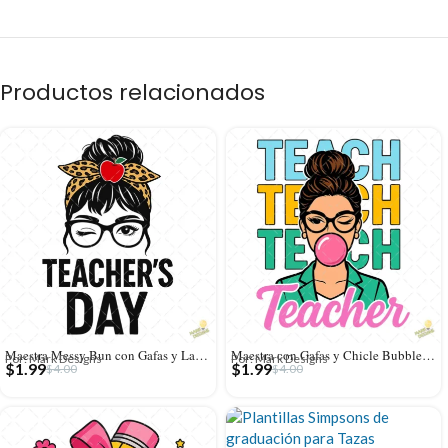
Productos relacionados
Maestra Messy Bun con Gafas y Lazo Leopardo – Diseño Vectorial y PNG 4K
Maestra con Gafas y Chicle Bubblegum – Diseño Vectorial y PNG 4K
Por: Mark Designs
Por: Mark Designs
$
1.99
$
1.99
$
4.00
$
4.00