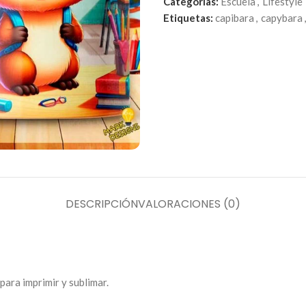
Categorías:
Escuela
,
Lifestyle
Etiquetas:
capibara
,
capybara
,
DESCRIPCIÓN
VALORACIONES (0)
para imprimir y sublimar.