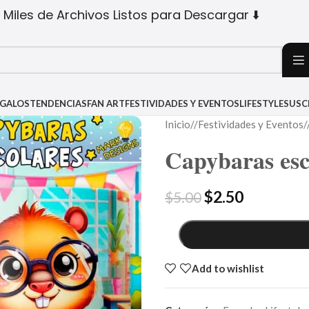
 Miles de Archivos Listos para Descargar ⬇️
EGALOS
TENDENCIAS
FAN ART
FESTIVIDADES Y EVENTOS
LIFESTYLE
SUSC
Inicio
/
Festividades y Eventos
/
Capybaras esc
$
2.50
$
5.00
Add to wishlist