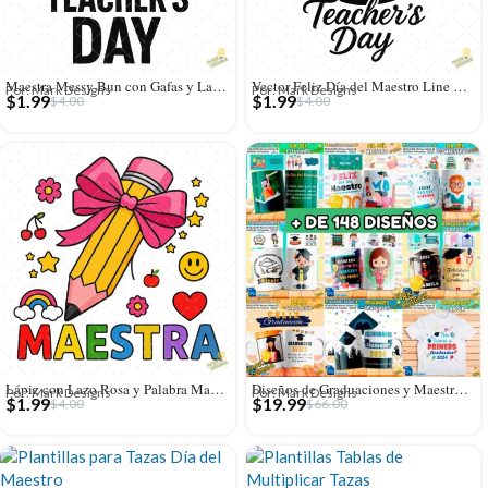
Maestra Messy Bun con Gafas y Lazo Leopardo – Diseño Vectorial y PNG 4K
Vector Feliz Día del Maestro Line Art Negro – Ilustración 4K para Vinilo
Por: Mark Designs
Por: Mark Designs
$
1.99
$
1.99
$
4.00
$
4.00
Lápiz con Lazo Rosa y Palabra Maestra – Diseño Vectorial y PNG 4K
Diseños de Graduaciones y Maestros – MEGA PACK
Por: Mark Designs
Por: Mark Designs
$
1.99
$
19.99
$
4.00
$
66.00