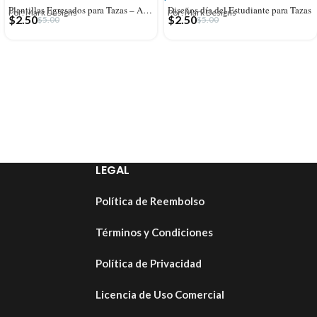
Plantillas Egresados para Tazas – Año editables
Diseños día del Estudiante para Tazas
Por: Mark Designs
Por: Mark Designs
$
2.50
$
2.50
$
5.00
$
5.00
LEGAL
Política de Reembolso
Términos y Condiciones
Política de Privacidad
Licencia de Uso Comercial