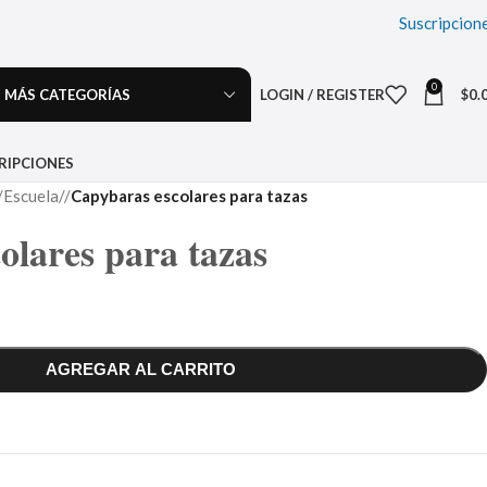
Suscripcion
0
MÁS CATEGORÍAS
LOGIN / REGISTER
$
0.
RIPCIONES
Escuela
/
Capybaras escolares para tazas
olares para tazas
AGREGAR AL CARRITO