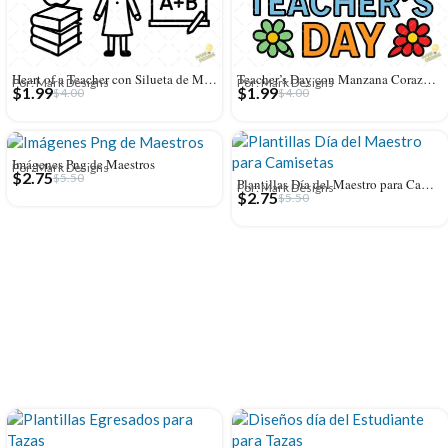
Heart of a Teacher con Silueta de Maestra y Pizarra – Vector y PNG 4K
Teacher’s Day con Manzana Corazón y Libros Apilados – Vector y PNG 4K
Por: Mark Designs
Por: Mark Designs
$
1.99
$
1.99
$
4.00
$
4.00
Imágenes Png de Maestros
Por: Mark Designs
$
2.75
$
5.50
Plantillas Día del Maestro para Camisetas
Por: Mark Designs
$
2.75
$
5.50