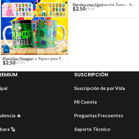
Diseños para Graduación Tazas – Año editable
Por: Mark Designs
$
2.50
$
5.00
Plantillas Números y Signos para Tazas
Por: Mark Designs
$
2.50
$
5.00
REMIUM
SUSCRIPCIÓN
ipal
Suscripción de por Vida
Mi Cuenta
ndencia
🔥
Preguntas Frecuentes
ibara
🦫
Soporte Técnico