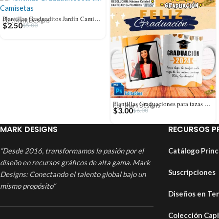
Plantillas Graduaditos Jardín Camisetas – Año editables
Por: Mark Designs
$
2.50
$
5.00
Plantillas Graduaciones para tazas – Año editables
Por: Mark Designs
$
3.00
$
6.00
MARK DESIGNS
RECURSOS P
“Desde 2016, transformamos la pasión por el
Catálogo Princ
diseño en recursos gráficos de alta gama. Mark
Suscripciones
Designs: Conectando el talento global bajo un
mismo propósito”
Diseños en Te
Colección Cap