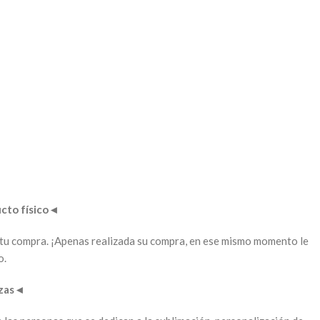
to físico
◄
ar tu compra. ¡Apenas realizada su compra, en ese mismo momento le
o.
zas
◄