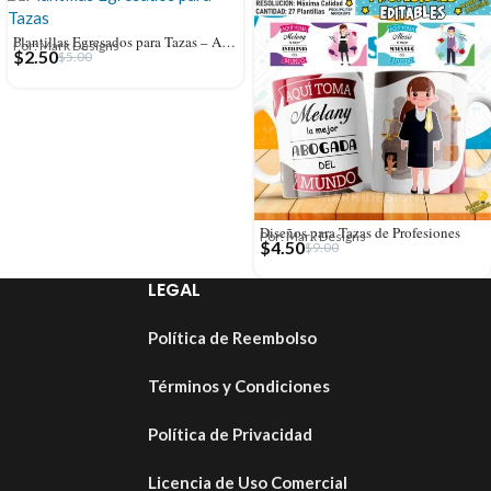
Plantillas Egresados para Tazas – Año editables
Por: Mark Designs
$
2.50
$
5.00
Diseños para Tazas de Profesiones
Por: Mark Designs
$
4.50
$
9.00
LEGAL
Política de Reembolso
Términos y Condiciones
Política de Privacidad
Licencia de Uso Comercial