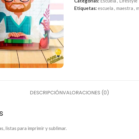
Categorías:
Escuela
,
Lifestyle
Etiquetas:
escuela
,
maestra
,
m
DESCRIPCIÓN
VALORACIONES (0)
s
s, listas para imprimir y sublimar.