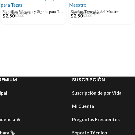
Plantillas Números y Signos para Tazas
Diseños Tazas día del Maestro
Por: Mark Designs
Por: Mark Designs
$
2.50
$
2.50
$
5.00
$
5.00
REMIUM
SUSCRIPCIÓN
ipal
Suscripción de por Vida
Mi Cuenta
ndencia
🔥
Preguntas Frecuentes
ibara
🦫
Soporte Técnico