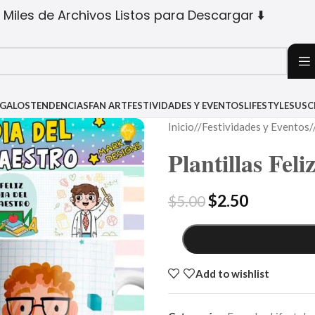
 Miles de Archivos Listos para Descargar ⬇️
EGALOS
TENDENCIAS
FAN ART
FESTIVIDADES Y EVENTOS
LIFESTYLE
SUSC
Inicio
/
Festividades y Eventos
/
Plantillas Fel
$
2.50
$
5.00
Add to wishlist