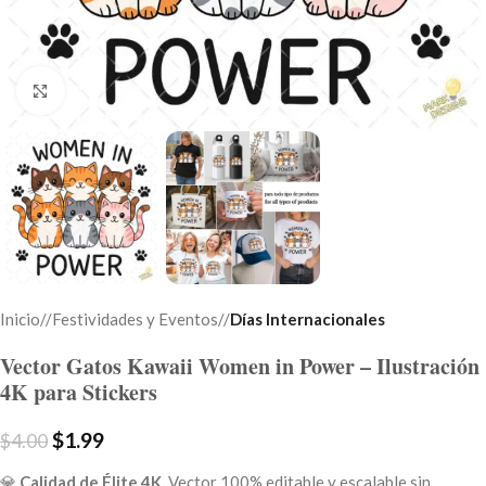
Click to enlarge
Inicio
/
Festividades y Eventos
/
Días Internacionales
Vector Gatos Kawaii Women in Power – Ilustración
4K para Stickers
$
1.99
$
4.00
💎
Calidad de Élite 4K.
Vector 100% editable y escalable sin