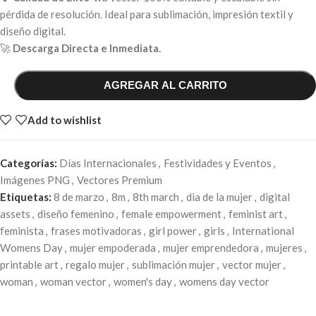
pérdida de resolución. Ideal para sublimación, impresión textil y
diseño digital.
🚀
Descarga Directa e Inmediata.
AGREGAR AL CARRITO
Add to wishlist
Categorías:
Días Internacionales
,
Festividades y Eventos
,
Imágenes PNG
,
Vectores Premium
Etiquetas:
8 de marzo
,
8m
,
8th march
,
dia de la mujer
,
digital
assets
,
diseño femenino
,
female empowerment
,
feminist art
,
feminista
,
frases motivadoras
,
girl power
,
girls
,
International
Womens Day
,
mujer empoderada
,
mujer emprendedora
,
mujeres
,
printable art
,
regalo mujer
,
sublimación mujer
,
vector mujer
,
woman
,
woman vector
,
women's day
,
womens day vector