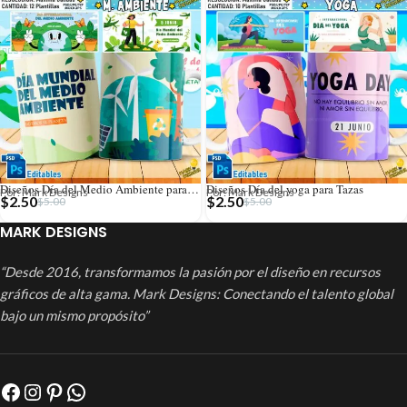
Diseños Día del Medio Ambiente para Tazas
Diseños Día del yoga para Tazas
Por: Mark Designs
Por: Mark Designs
$
2.50
$
2.50
$
5.00
$
5.00
MARK DESIGNS
“Desde 2016, transformamos la pasión por el diseño en recursos
gráficos de alta gama. Mark Designs: Conectando el talento global
bajo un mismo propósito”