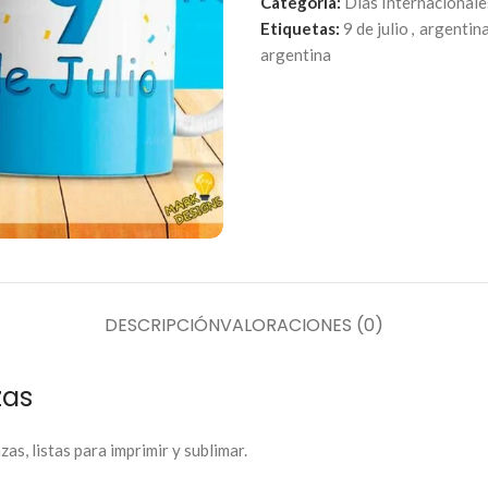
Categoría:
Días Internacionale
Etiquetas:
9 de julio
,
argentin
argentina
DESCRIPCIÓN
VALORACIONES (0)
zas
as, listas para imprimir y sublimar.