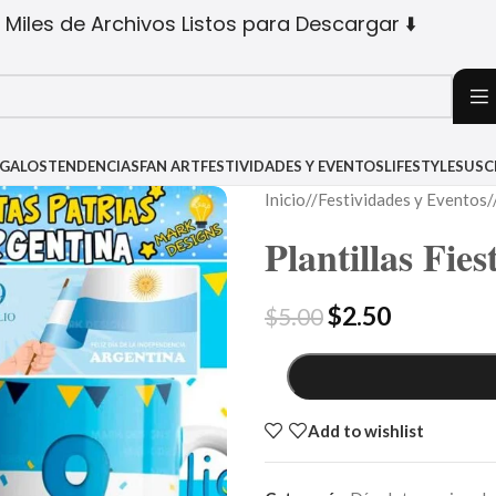
 Miles de Archivos Listos para Descargar ⬇️
EGALOS
TENDENCIAS
FAN ART
FESTIVIDADES Y EVENTOS
LIFESTYLE
SUSC
Inicio
/
Festividades y Eventos
/
Plantillas Fie
$
2.50
$
5.00
Add to wishlist