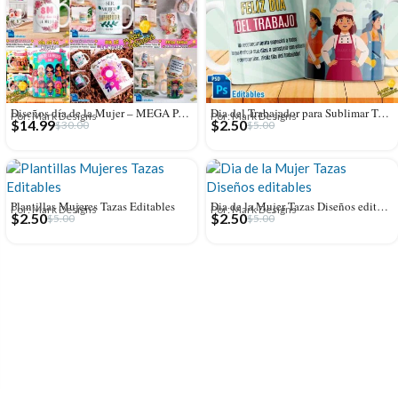
Diseños día de la Mujer – MEGA PACK
Dia del Trabajador para Sublimar Tazas
Por: Mark Designs
Por: Mark Designs
$
14.99
$
2.50
$
30.00
$
5.00
Plantillas Mujeres Tazas Editables
Dia de la Mujer Tazas Diseños editables
Por: Mark Designs
Por: Mark Designs
$
2.50
$
2.50
$
5.00
$
5.00