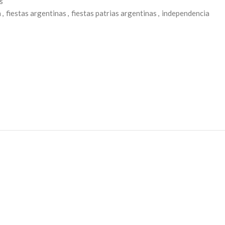
s
a
,
fiestas argentinas
,
fiestas patrias argentinas
,
independencia