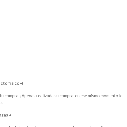
to físico
◄
ar tu compra. ¡Apenas realizada su compra, en ese mismo momento le
o.
tazas
◄