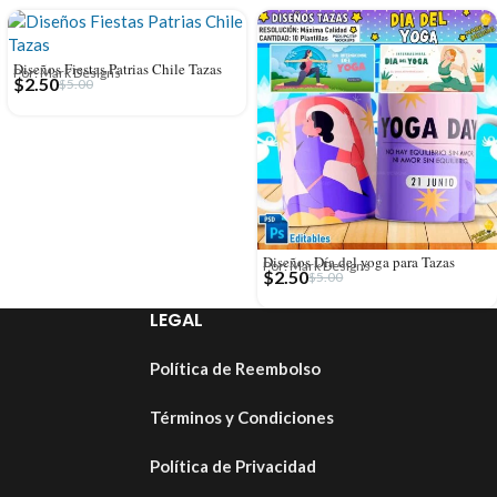
Diseños Fiestas Patrias Chile Tazas
Por: Mark Designs
$
2.50
$
5.00
Diseños Día del yoga para Tazas
Por: Mark Designs
$
2.50
$
5.00
LEGAL
Política de Reembolso
Términos y Condiciones
Política de Privacidad