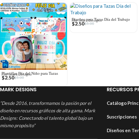
Diseños para Tazas Día del Trabajo
Por: Mark Designs
$
2.50
$
5.00
Plantillas Día del Niño para Tazas
Por: Mark Designs
$
2.50
$
5.00
MARK DESIGNS
RECURSOS P
“Desde 2016, transformamos la pasión por el
Catálogo Princ
diseño en recursos gráficos de alta gama. Mark
Suscripciones
Designs: Conectando el talento global bajo un
mismo propósito”
Diseños en Te