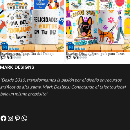
Diseños para Tazas Día del Trabajo
Diseños Día del Perro guía para Tazas
Por: Mark Designs
Por: Mark Designs
$
2.50
$
2.50
$
5.00
$
5.00
MARK DESIGNS
“Desde 2016, transformamos la pasión por el diseño en recursos
gráficos de alta gama. Mark Designs: Conectando el talento global
bajo un mismo propósito”