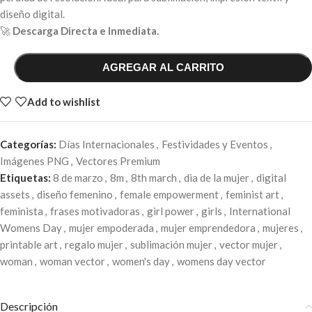
diseño digital.
🚀
Descarga Directa e Inmediata.
AGREGAR AL CARRITO
Add to wishlist
Categorías:
Días Internacionales
,
Festividades y Eventos
,
Imágenes PNG
,
Vectores Premium
Etiquetas:
8 de marzo
,
8m
,
8th march
,
dia de la mujer
,
digital
assets
,
diseño femenino
,
female empowerment
,
feminist art
,
feminista
,
frases motivadoras
,
girl power
,
girls
,
International
Womens Day
,
mujer empoderada
,
mujer emprendedora
,
mujeres
,
printable art
,
regalo mujer
,
sublimación mujer
,
vector mujer
,
woman
,
woman vector
,
women's day
,
womens day vector
Descripción