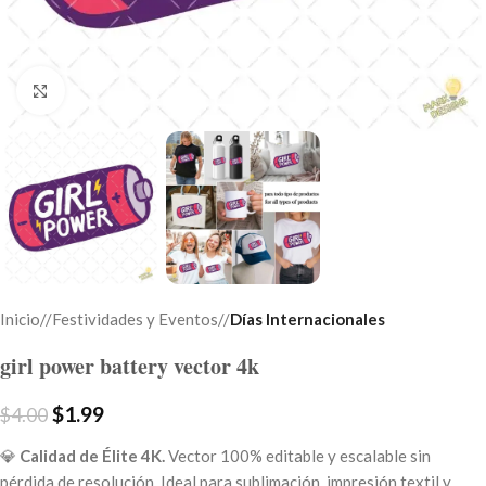
Click to enlarge
Inicio
/
Festividades y Eventos
/
Días Internacionales
girl power battery vector 4k
$
1.99
$
4.00
💎
Calidad de Élite 4K.
Vector 100% editable y escalable sin
pérdida de resolución. Ideal para sublimación, impresión textil y