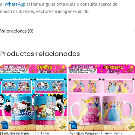
al
WhatsApp
si tiene alguna otra duda o consulta acerca de
nuestros diseños, vectores e imágenes en 4k.
Valoraciones (0)
Productos relacionados
Plantillas de Sanrio para Tazas
Plantillas Princesas Disney Tazas
Por: Mark Designs
Por: Mark Designs