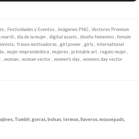
es
,
Festividades y Eventos
,
Imágenes PNG
,
Vectores Premium
h march
,
dia de la mujer
,
digital assets
,
diseño femenino
,
female
minista
,
frases motivadoras
,
girl power
,
girls
,
International
da
,
mujer emprendedora
,
mujeres
,
printable art
,
regalo mujer
,
r
,
woman
,
woman vector
,
women's day
,
womens day vector
ojines, Tumblr, gorras, bolsas, termos, llaveros, mousepads,