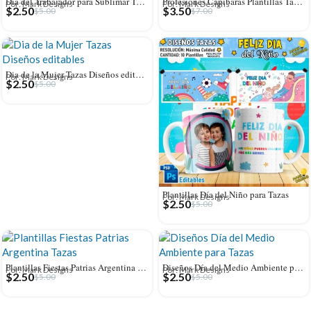
Dia del Trabajador para Sublimar Tazas
Profesiones Capibaras Plantillas Tazas
Por: Mark Designs
Por: Mark Designs
$
2.50
$
3.50
$
5.00
$
7.00
Dia de la Mujer Tazas Diseños editables
Por: Mark Designs
$
2.50
$
5.00
Plantillas Día del Niño para Tazas
Por: Mark Designs
$
2.50
$
5.00
Plantillas Fiestas Patrias Argentina Tazas
Diseños Día del Medio Ambiente para Tazas
Por: Mark Designs
Por: Mark Designs
$
2.50
$
2.50
$
5.00
$
5.00