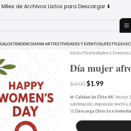
 Miles de Archivos Listos para Descargar ⬇️
EGALOS
TENDENCIAS
FAN ART
FESTIVIDADES Y EVENTOS
LIFESTYLE
SUSC
Inicio
/
Festividades y Eventos
/
Día mujer afro
$
1.99
$
4.00
💎
Calidad de Élite 4K.
Vector 1
sublimación, impresión textil y d
🚀
Descarga Directa e Inmedia