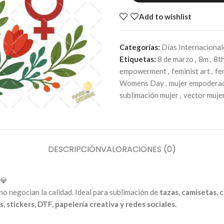
Add to wishlist
Categorías:
Días Internacional
Etiquetas:
8 de marzo
,
8m
,
8t
empowerment
,
feminist art
,
fe
Womens Day
,
mujer empodera
sublimación mujer
,
vector muje
DESCRIPCIÓN
VALORACIONES (0)
💎
o negocian la calidad. Ideal para sublimación de
tazas, camisetas, c
, stickers, DTF, papelería creativa y redes sociales.