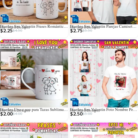
Diseños San Valentín Frases Románticas Tazas
Diseños San Valentín Parejas Camisetas Editables
Por: Mark Designs
Por: Mark Designs
$
2.25
$
2.75
$
4.50
$
5.50
Diseños I love you para Tazas Sublimables
Diseños San Valentín Foto Nombre Personalizado Camisetas
Por: Mark Designs
Por: Mark Designs
$
2.00
$
2.50
$
4.00
$
5.00