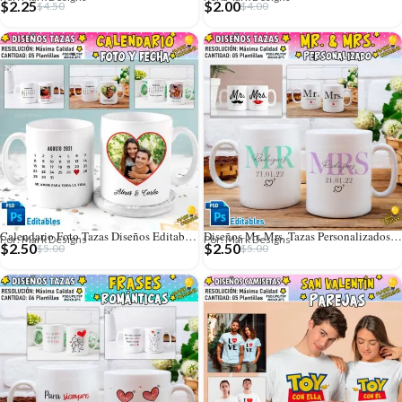
$
2.25
$
2.00
$
4.50
$
4.00
Calendario Foto Tazas Diseños Editables con Fechas
Diseños Mr. Mrs. Tazas Personalizados Editables
Por: Mark Designs
Por: Mark Designs
$
2.50
$
2.50
$
5.00
$
5.00