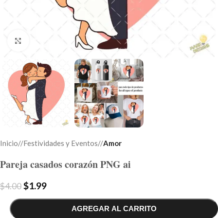
Click to enlarge
Inicio
/
Festividades y Eventos
/
Amor
Pareja casados corazón PNG ai
$
1.99
$
4.00
AGREGAR AL CARRITO