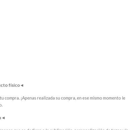
to físico
◄
ar tu compra. ¡Apenas realizada su compra, en ese mismo momento le
o.
n
◄