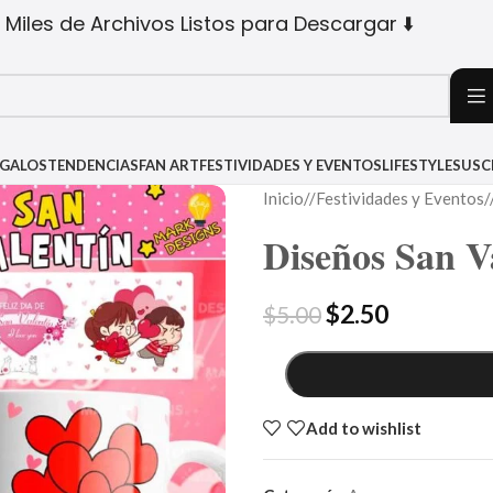
 Miles de Archivos Listos para Descargar ⬇️
EGALOS
TENDENCIAS
FAN ART
FESTIVIDADES Y EVENTOS
LIFESTYLE
SUSC
Inicio
/
Festividades y Eventos
/
Diseños San V
$
2.50
$
5.00
Add to wishlist