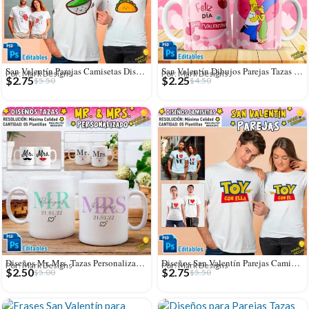
San Valentín Parejas Camisetas Diseños Editables
San Valentín Dibujos Parejas Tazas Editables
Por: Mark Designs
Por: Mark Designs
$
2.75
$
2.25
$
5.50
$
4.50
Diseños Mr. Mrs. Tazas Personalizados Editables
Diseños San Valentín Parejas Camisetas Editables
Por: Mark Designs
Por: Mark Designs
$
2.50
$
2.75
$
5.00
$
5.50