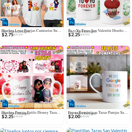
Diseños Love Parejas Camisetas Sublimación
Tu y Yo Tazas San Valentín Diseños Editables
Por: Mark Designs
Por: Mark Designs
$
2.75
$
2.25
$
5.50
$
4.50
Diseños Parejas Estilo Disney Tazas Editables
Frases Románticas Tazas Parejas San Valentín
Por: Mark Designs
Por: Mark Designs
$
2.25
$
2.00
$
4.50
$
4.00