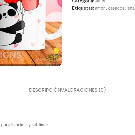
Categoría:
Amor
Etiquetas:
amor
,
casados
,
ena
DESCRIPCIÓN
VALORACIONES (0)
 para imprimir y sublimar.