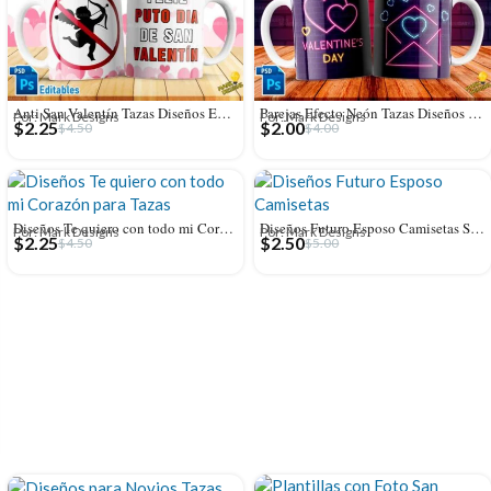
Anti San Valentín Tazas Diseños Editables
Parejas Efecto Neón Tazas Diseños Sublimación
Por: Mark Designs
Por: Mark Designs
$
2.25
$
2.00
$
4.50
$
4.00
Diseños Te quiero con todo mi Corazón para Tazas
Diseños Futuro Esposo Camisetas Sublimables Editables
Por: Mark Designs
Por: Mark Designs
$
2.25
$
2.50
$
4.50
$
5.00