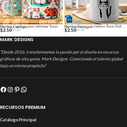
Diseños Capibara para sublimar Tazas
Diseños Frases con Gatitos Tazas Full Editables
Por: Mark Designs
Por: Mark Designs
$
2.50
$
2.50
$
5.00
$
5.00
MARK DESIGNS
“Desde 2016, transformamos la pasión por el diseño en recursos
gráficos de alta gama. Mark Designs: Conectando el talento global
bajo un mismo propósito”
RECURSOS PREMIUM
Catálogo Principal