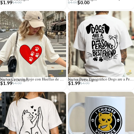
$
1.99
$
0.00
$
4.00
$
4.00
Vector Corazón Rojo con Huellas de Mascota para Sublimación
Vector Perro Tipográfico Dogs are a Person’s Best Friend para Sublimar
Por: Mark Designs
Por: Mark Designs
$
1.99
$
1.99
$
4.00
$
4.00