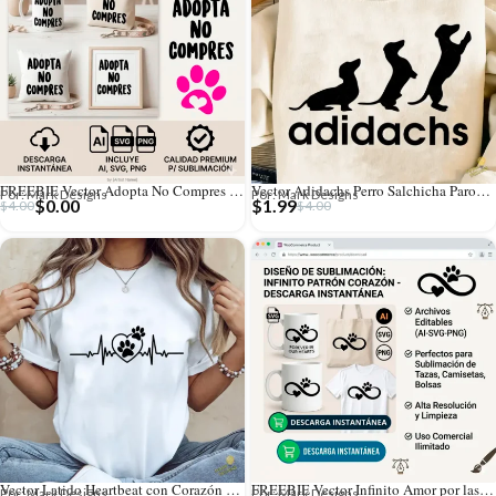
FREEBIE Vector Adopta No Compres con Huella Rosa Gratis
Vector Adidachs Perro Salchicha Parodia Deportiva para Sublimación
Por: Mark Designs
Por: Mark Designs
$
0.00
$
1.99
$
4.00
$
4.00
Vector Latido Heartbeat con Corazón y Huellas para Sublimación
FREEBIE Vector Infinito Amor por las Mascotas Gratis
Por: Mark Designs
Por: Mark Designs