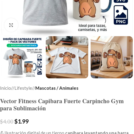
Click to enlarge
Inicio
/
Lifestyle
/
Mascotas / Animales
Vector Fitness Capibara Fuerte Carpincho Gym
para Sublimación
$
1.99
$
4.00
💪Ilustración digital de un tierno
capibara levantando una barra