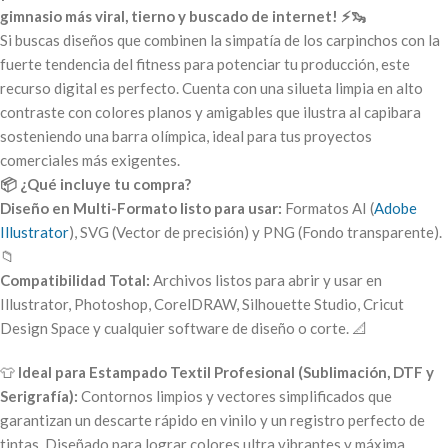
gimnasio más viral, tierno y buscado de internet! ⚡🦦
Si buscas diseños que combinen la simpatía de los carpinchos con la
fuerte tendencia del fitness para potenciar tu producción, este
recurso digital es perfecto. Cuenta con una silueta limpia en alto
contraste con colores planos y amigables que ilustra al capibara
sosteniendo una barra olímpica, ideal para tus proyectos
comerciales más exigentes.
📦 ¿Qué incluye tu compra?
Diseño en Multi-Formato listo para usar:
Formatos AI (
Adobe
Illustrator
), SVG (Vector de precisión) y PNG (Fondo transparente).
📁
Compatibilidad Total:
Archivos listos para abrir y usar en
Illustrator
, Photoshop, CorelDRAW, Silhouette Studio, Cricut
Design Space y cualquier software de diseño o corte. 📐
👕
Ideal para Estampado Textil Profesional (Sublimación, DTF y
Serigrafía):
Contornos limpios y vectores simplificados que
garantizan un descarte rápido en vinilo y un registro perfecto de
tintas. Diseñado para lograr colores ultra vibrantes y máxima