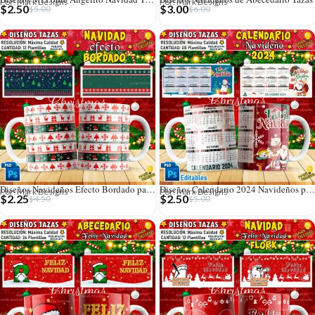
Por: Mark Designs
Por: Mark Designs
$
2.50
$
3.00
$
5.00
$
6.00
Diseños Navideños Efecto Bordado para Tazas
Diseños Calendario 2024 Navideños para Tazas
Por: Mark Designs
Por: Mark Designs
$
2.25
$
2.50
$
4.50
$
5.00