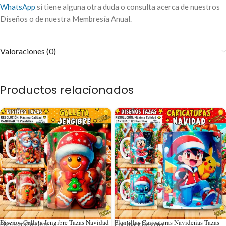
WhatsApp
si tiene alguna otra duda o consulta acerca de nuestros
Diseños o de nuestra Membresía Anual.
Valoraciones (0)
Productos relacionados
Diseños Galleta Jengibre Tazas Navidad
Plantillas Caricaturas Navideñas Tazas
Por: Mark Designs
Por: Mark Designs