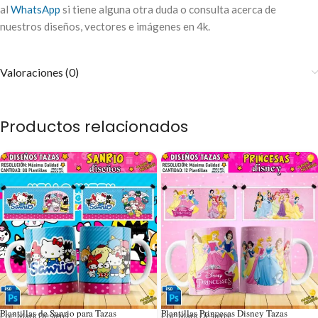
al
WhatsApp
si tiene alguna otra duda o consulta acerca de
nuestros diseños, vectores e imágenes en 4k.
Valoraciones (0)
Productos relacionados
Plantillas de Sanrio para Tazas
Plantillas Princesas Disney Tazas
Por: Mark Designs
Por: Mark Designs