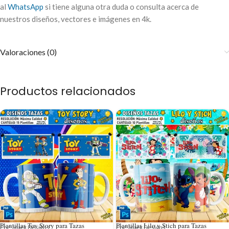
al
WhatsApp
si tiene alguna otra duda o consulta acerca de
nuestros diseños, vectores e imágenes en 4k.
Valoraciones (0)
Productos relacionados
Plantillas Toy Story para Tazas
Plantillas Lilo y Stich para Tazas
Por: Mark Designs
Por: Mark Designs