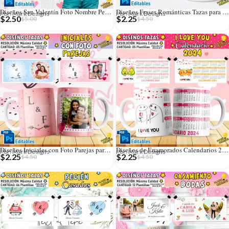
Diseños San Valentín Foto Nombre Personalizado Camisetas
Diseños Frases Románticas Tazas para San Valentín
Por: Mark Designs
Por: Mark Designs
$
2.50
$
2.25
$
5.00
$
4.50
Diseños Iniciales con Foto Parejas para Tazas
Diseños de Enamorados Calendarios 2024 para Tazas
Por: Mark Designs
Por: Mark Designs
$
2.25
$
2.25
$
4.50
$
4.50