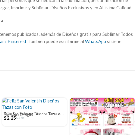
a las personas que se dedican a la sublimación, personalización de
rgar, Imprimir y Sublimar. Diseños Exclusivos y en Altísima Calidad.
◄
tenemos publicados, además de Diseños gratis para Sublimar Todos
ram
Pinterest
También puede escribirme al
WhatsApp
si tiene
Feliz San Valentín Diseños Tazas con Foto
Por: Mark Designs
$
2.25
$
4.50