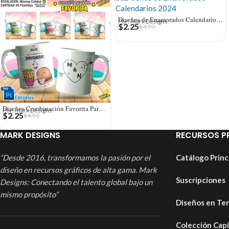
Diseños de Enamorados Calendarios 2024 para Tazas
Por: Mark Designs
$
2.25
$
4.50
Diseños Combinación Favorita Parejas Tazas Editables
Por: Mark Designs
$
2.25
$
4.50
MARK DESIGNS
RECURSOS P
“Desde 2016, transformamos la pasión por el
Catálogo Princ
diseño en recursos gráficos de alta gama. Mark
Suscripciones
Designs: Conectando el talento global bajo un
mismo propósito”
Diseños en Te
Colección Cap