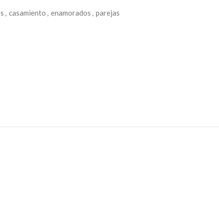
os
,
casamiento
,
enamorados
,
parejas