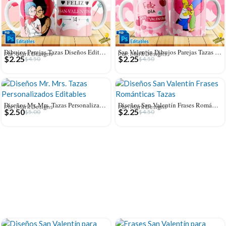
Dibujos Parejas Tazas Diseños Editables
San Valentín Dibujos Parejas Tazas Editables
Por: Mark Designs
Por: Mark Designs
$
2.25
$
2.25
$
4.50
$
4.50
Diseños Mr. Mrs. Tazas Personalizados Editables
Diseños San Valentín Frases Románticas Tazas
Por: Mark Designs
Por: Mark Designs
$
2.50
$
2.25
$
5.00
$
4.50