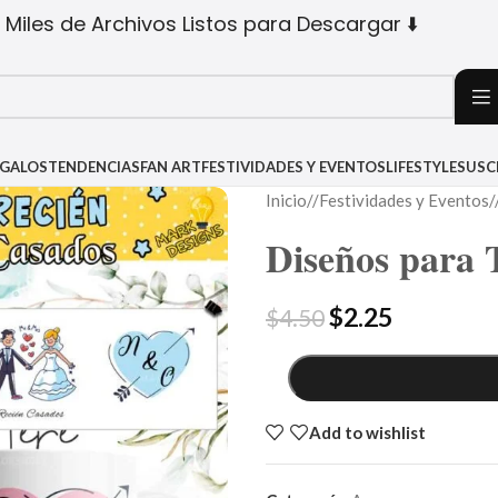
 Miles de Archivos Listos para Descargar ⬇️
EGALOS
TENDENCIAS
FAN ART
FESTIVIDADES Y EVENTOS
LIFESTYLE
SUSC
Inicio
/
Festividades y Eventos
/
Diseños para 
$
2.25
$
4.50
Add to wishlist