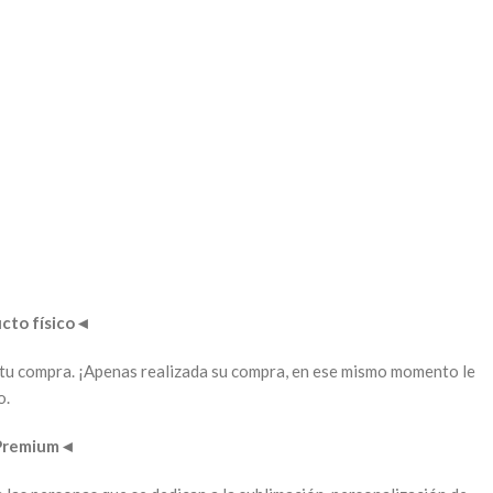
to físico
◄
ar tu compra. ¡Apenas realizada su compra, en ese mismo momento le
o.
 Premium
◄