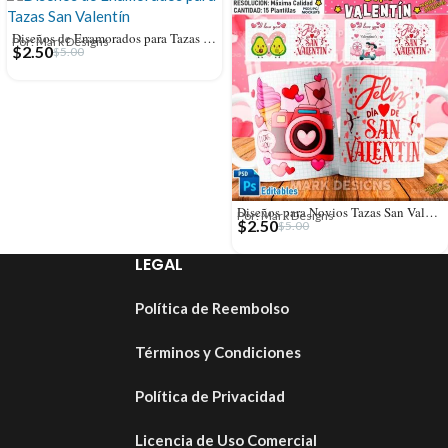
Diseños de Enamorados para Tazas San Valentín
Por: Mark Designs
$
2.50
$
5.00
Diseños para Novios Tazas San Valentín
Por: Mark Designs
$
2.50
$
5.00
LEGAL
Política de Reembolso
Términos y Condiciones
Política de Privacidad
Licencia de Uso Comercial