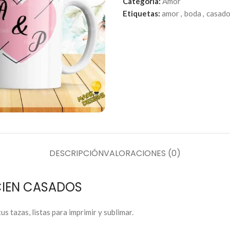
Categoría:
Amor
Etiquetas:
amor
,
boda
,
casad
DESCRIPCIÓN
VALORACIONES (0)
CIEN CASADOS
azas, listas para imprimir y sublimar.