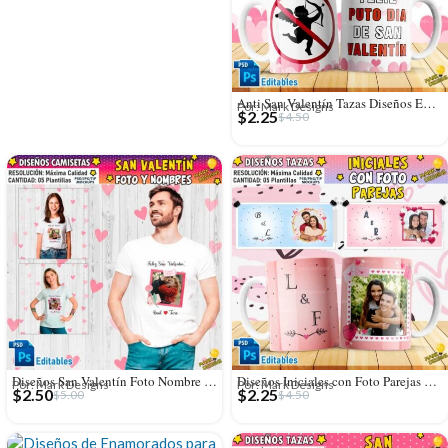
Anti San Valentín Tazas Diseños Editables
Por: Mark Designs
$
2.25
$
4.50
Diseños San Valentín Foto Nombre Personalizado Camisetas
Diseños Iniciales con Foto Parejas para Tazas
Por: Mark Designs
Por: Mark Designs
$
2.50
$
2.25
$
5.00
$
4.50