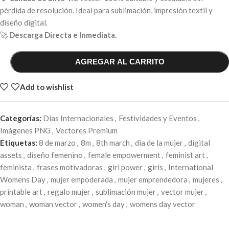
pérdida de resolución. Ideal para sublimación, impresión textil y
diseño digital.
🚀
Descarga Directa e Inmediata.
AGREGAR AL CARRITO
Add to wishlist
Categorías:
Días Internacionales
,
Festividades y Eventos
,
Imágenes PNG
,
Vectores Premium
Etiquetas:
8 de marzo
,
8m
,
8th march
,
dia de la mujer
,
digital
assets
,
diseño femenino
,
female empowerment
,
feminist art
,
feminista
,
frases motivadoras
,
girl power
,
girls
,
International
Womens Day
,
mujer empoderada
,
mujer emprendedora
,
mujeres
,
printable art
,
regalo mujer
,
sublimación mujer
,
vector mujer
,
woman
,
woman vector
,
women's day
,
womens day vector