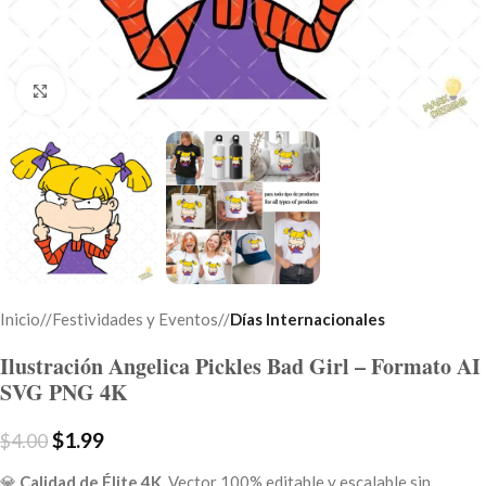
Click to enlarge
Inicio
/
Festividades y Eventos
/
Días Internacionales
Ilustración Angelica Pickles Bad Girl – Formato AI
SVG PNG 4K
$
1.99
$
4.00
💎
Calidad de Élite 4K.
Vector 100% editable y escalable sin