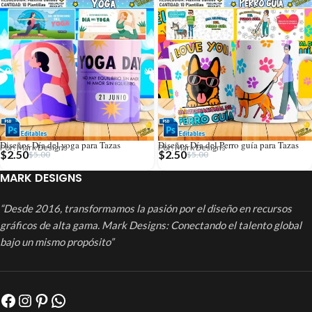
Diseños Día del yoga para Tazas
Diseños Día del Perro guía para Tazas
Por: Mark Designs
Por: Mark Designs
$
2.50
$
2.50
$
5.00
$
5.00
MARK DESIGNS
“Desde 2016, transformamos la pasión por el diseño en recursos
gráficos de alta gama. Mark Designs: Conectando el talento global
bajo un mismo propósito”