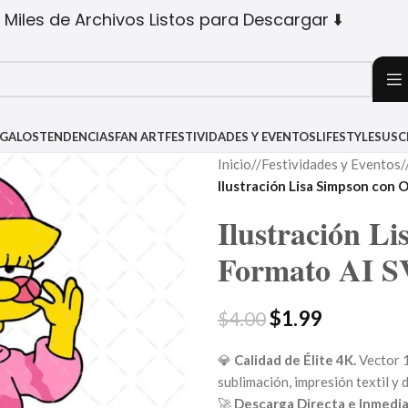
 Miles de Archivos Listos para Descargar ⬇️
EGALOS
TENDENCIAS
FAN ART
FESTIVIDADES Y EVENTOS
LIFESTYLE
SUSC
Inicio
/
Festividades y Eventos
/
Ilustración Lisa Simpson con 
Ilustración Li
Formato AI 
$
1.99
$
4.00
💎
Calidad de Élite 4K.
Vector 1
sublimación, impresión textil y d
🚀
Descarga Directa e Inmedia