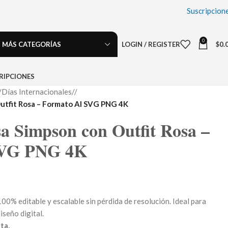
Suscripcion
0
MÁS CATEGORÍAS
LOGIN / REGISTER
$
0.
RIPCIONES
Días Internacionales
/
Outfit Rosa – Formato AI SVG PNG 4K
sa Simpson con Outfit Rosa –
SVG PNG 4K
00% editable y escalable sin pérdida de resolución. Ideal para
iseño digital.
ta.