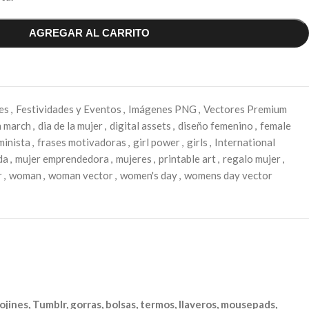
AGREGAR AL CARRITO
es
,
Festividades y Eventos
,
Imágenes PNG
,
Vectores Premium
h march
,
dia de la mujer
,
digital assets
,
diseño femenino
,
female
minista
,
frases motivadoras
,
girl power
,
girls
,
International
da
,
mujer emprendedora
,
mujeres
,
printable art
,
regalo mujer
,
r
,
woman
,
woman vector
,
women's day
,
womens day vector
ojines, Tumblr, gorras, bolsas, termos, llaveros, mousepads,