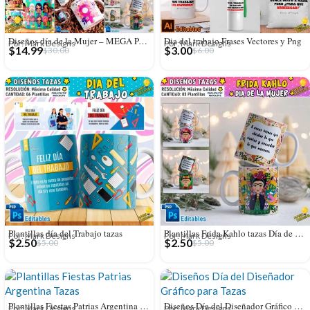
Diseños día de la Mujer – MEGA PACK
Dia del trabajo Frases Vectores y Png
Por: Mark Designs
Por: Mark Designs
$
14.99
$
3.00
$
30.00
$
6.00
Plantillas día del Trabajo tazas
Plantillas Frida Kahlo tazas Día de la mujer
Por: Mark Designs
Por: Mark Designs
$
2.50
$
2.50
$
5.00
$
5.00
Plantillas Fiestas Patrias Argentina Tazas
Diseños Día del Diseñador Gráfico para Tazas
Por: Mark Designs
Por: Mark Designs