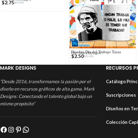
$
2.75
$
5.50
Diseños Día del Trabajo Tazas
Por: Mark Designs
$
2.50
$
5.00
MARK DESIGNS
RECURSOS P
“Desde 2016, transformamos la pasión por el
Catálogo Princ
diseño en recursos gráficos de alta gama. Mark
Suscripciones
Designs: Conectando el talento global bajo un
mismo propósito”
Diseños en Te
Colección Cap