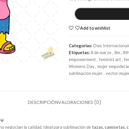
Add to wishlist
Categorías:
Días Internacional
Etiquetas:
8 de marzo
,
8m
,
8t
empowerment
,
feminist art
,
fe
Womens Day
,
mujer empodera
sublimación mujer
,
vector muje
DESCRIPCIÓN
VALORACIONES (0)
💎
o negocian la calidad. Ideal para sublimación de
tazas, camisetas, c