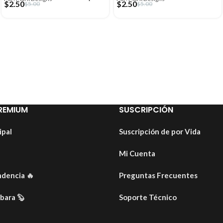
$
2.50
$
2.50
$
5.00
$
5.00
REMIUM
SUSCRIPCIÓN
ipal
Suscripción de por Vida
Mi Cuenta
ndencia
🔥
Preguntas Frecuentes
ibara
🦫
Soporte Técnico