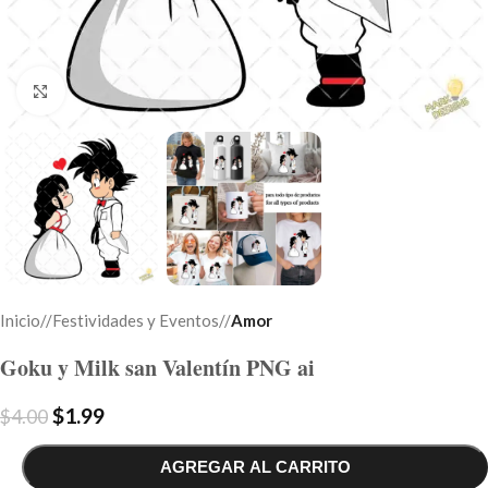
Click to enlarge
Inicio
/
Festividades y Eventos
/
Amor
Goku y Milk san Valentín PNG ai
$
1.99
$
4.00
AGREGAR AL CARRITO