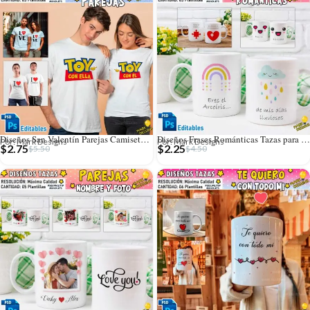
Diseños San Valentín Parejas Camisetas Editables
Diseños Frases Románticas Tazas para San Valentín
Por: Mark Designs
Por: Mark Designs
$
2.75
$
2.25
$
5.50
$
4.50