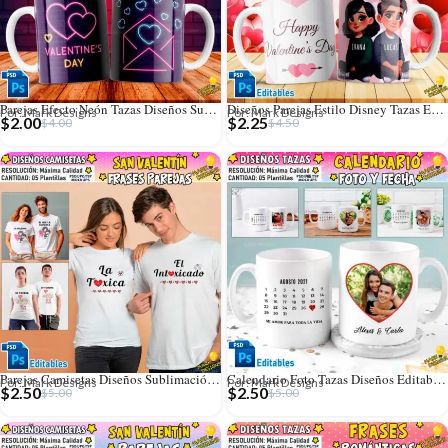
Parejas Efecto Neón Tazas Diseños Sublimación
Diseños Parejas Estilo Disney Tazas Editables
Por: Mark Designs
Por: Mark Designs
$
2.00
$
2.25
$
4.00
$
4.50
Parejas Camisetas Diseños Sublimación Editables
Calendario Foto Tazas Diseños Editables con Fechas
Por: Mark Designs
Por: Mark Designs
$
2.50
$
2.50
$
5.00
$
5.00