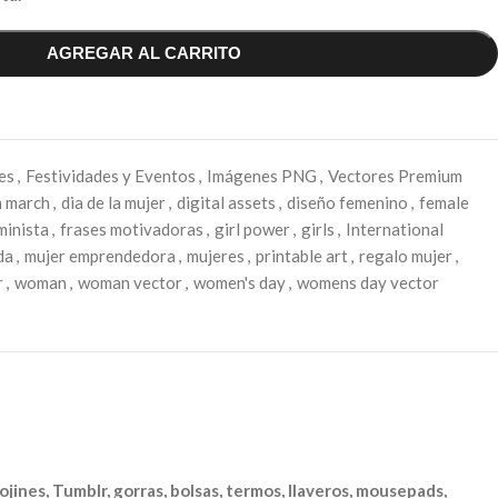
AGREGAR AL CARRITO
es
,
Festividades y Eventos
,
Imágenes PNG
,
Vectores Premium
h march
,
dia de la mujer
,
digital assets
,
diseño femenino
,
female
minista
,
frases motivadoras
,
girl power
,
girls
,
International
da
,
mujer emprendedora
,
mujeres
,
printable art
,
regalo mujer
,
r
,
woman
,
woman vector
,
women's day
,
womens day vector
ojines, Tumblr, gorras, bolsas, termos, llaveros, mousepads,