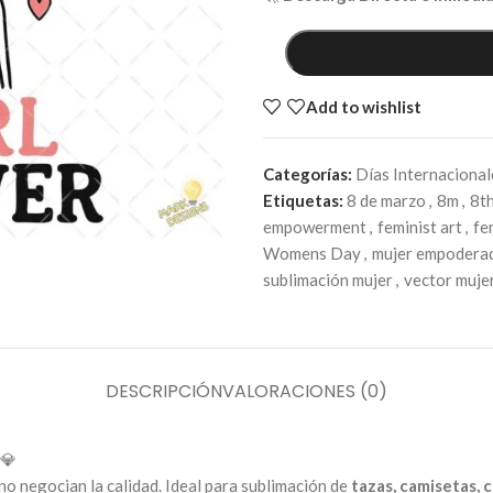
Add to wishlist
Categorías:
Días Internacional
Etiquetas:
8 de marzo
,
8m
,
8t
empowerment
,
feminist art
,
fe
Womens Day
,
mujer empodera
sublimación mujer
,
vector muje
DESCRIPCIÓN
VALORACIONES (0)
💎
o negocian la calidad. Ideal para sublimación de
tazas, camisetas, c