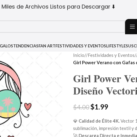
 Miles de Archivos Listos para Descargar ⬇️
EGALOS
TENDENCIAS
FAN ART
FESTIVIDADES Y EVENTOS
LIFESTYLE
SUSC
Inicio
/
Festividades y Eventos
/
Girl Power Verano con Gafas 
Girl Power Ve
Diseño Vector
$
1.99
$
4.00
💎
Calidad de Élite 4K.
Vector 1
sublimación, impresión textil y d
🚀
Descarga Directa e Inmedia