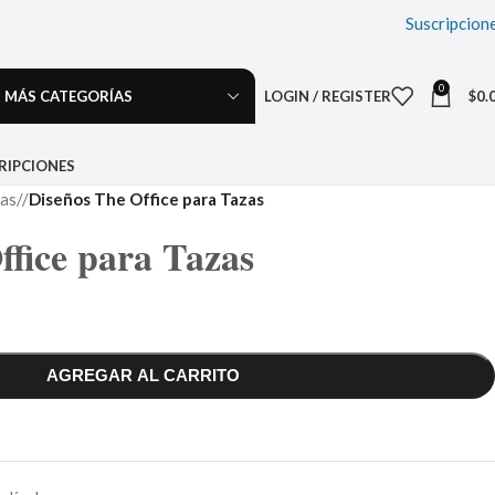
Suscripcion
0
MÁS CATEGORÍAS
LOGIN / REGISTER
$
0.
RIPCIONES
las
/
Diseños The Office para Tazas
ffice para Tazas
AGREGAR AL CARRITO