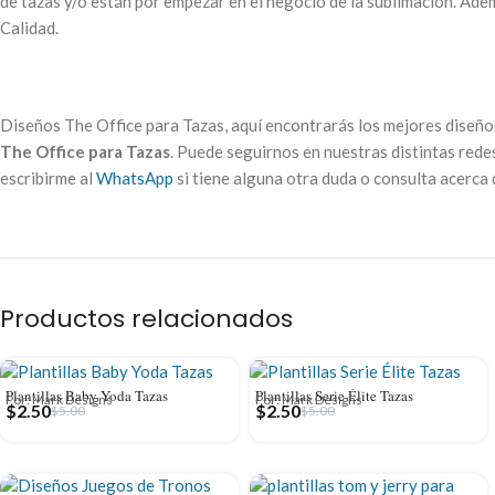
de tazas y/o están por empezar en el negocio de la sublimación. Adem
Calidad.
Diseños The Office para Tazas, aquí encontrarás los mejores diseño
The Office para Tazas
. Puede seguirnos en nuestras distintas rede
escribirme al
WhatsApp
si tiene alguna otra duda o consulta acerca
Productos relacionados
Plantillas Baby Yoda Tazas
Plantillas Serie Élite Tazas
Por: Mark Designs
Por: Mark Designs
$
2.50
$
2.50
$
5.00
$
5.00