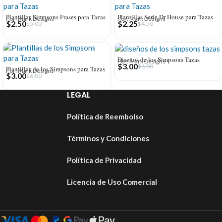
Plantillas Simpsons Frases para Tazas
Plantillas Serie Dr House para Tazas
Por: Mark Designs
Por: Mark Designs
$
2.50
$
2.25
$
5.00
$
4.50
Diseños de los Simpsons Tazas
Por: Mark Designs
$
3.00
$
6.00
Plantillas de los Simpsons para Tazas
Por: Mark Designs
$
3.00
$
6.00
LEGAL
Política de Reembolso
Términos y Condiciones
Política de Privacidad
Licencia de Uso Comercial