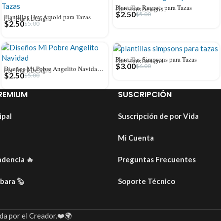
Plantillas Rugrats para Tazas
Por: Mark Designs
$
2.50
$
5.00
Plantillas Hey Arnold para Tazas
Por: Mark Designs
$
2.50
$
5.00
Plantillas Simpsons para Tazas
Por: Mark Designs
$
3.00
$
6.00
Diseños Mi Pobre Angelito Navidad Tazas
Por: Mark Designs
$
2.50
$
5.00
REMIUM
SUSCRIPCIÓN
ipal
Suscripción de por Vida
Mi Cuenta
ndencia
🔥
Preguntas Frecuentes
ibara
🦫
Soporte Técnico
da por el Creador.❤️🌍