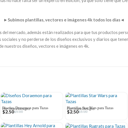
ás no hace falta ser un experto en edición; ya que solo tiene que De
►
Subimos plantillas, vectores e imágenes 4k todos los días
◄
s del mercado, además están realizados para que tus productos pers
s sociales y no perderse de los diseños exclusivos y diarios que tene
 de nuestros diseños, vectores e imágenes en 4k.
Diseños Doraemon para Tazas
Plantillas Star Wars para Tazas
Por: Mark Designs
Por: Mark Designs
$
2.50
$
2.50
$
5.00
$
5.00