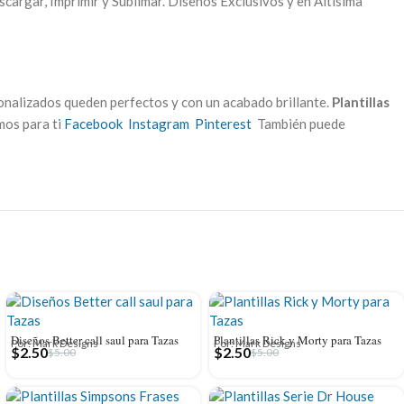
scargar, Imprimir y Sublimar. Diseños Exclusivos y en Altísima
onalizados queden perfectos y con un acabado brillante.
Plantillas
mos para ti
Facebook
Instagram
Pinterest
También puede
Diseños Better call saul para Tazas
Plantillas Rick y Morty para Tazas
Por: Mark Designs
Por: Mark Designs
$
2.50
$
2.50
$
5.00
$
5.00