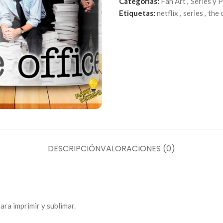
Categorías:
Fan Art
,
Series y P
Etiquetas:
netflix
,
series
,
the 
DESCRIPCIÓN
VALORACIONES (0)
ara imprimir y sublimar.