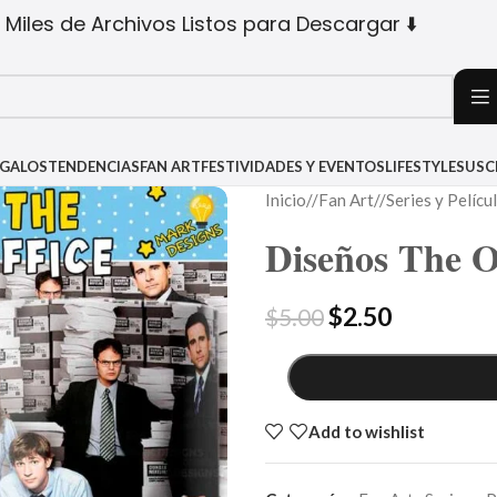
 Miles de Archivos Listos para Descargar ⬇️
EGALOS
TENDENCIAS
FAN ART
FESTIVIDADES Y EVENTOS
LIFESTYLE
SUSC
Inicio
/
Fan Art
/
Series y Pelícu
Diseños The O
$
2.50
$
5.00
Add to wishlist