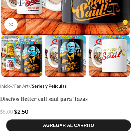
Click to enlarge
Inicio
/
Fan Art
/
Series y Películas
Diseños Better call saul para Tazas
$
2.50
$
5.00
AGREGAR AL CARRITO