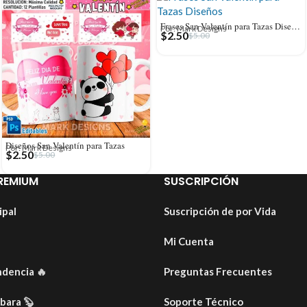
Frases San Valentín para Tazas Diseños
Por: Mark Designs
$
2.50
$
5.00
Diseños San Valentín para Tazas
Por: Mark Designs
$
2.50
$
5.00
REMIUM
SUSCRIPCIÓN
ipal
Suscripción de por Vida
Mi Cuenta
ndencia
🔥
Preguntas Frecuentes
ibara
🦫
Soporte Técnico