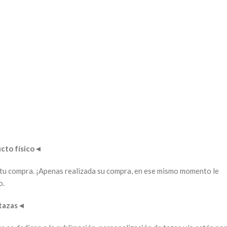
to físico
◄
ar tu compra. ¡Apenas realizada su compra, en ese mismo momento le
o.
tazas
◄