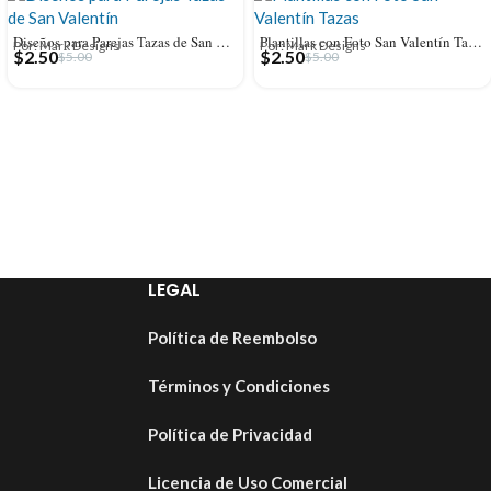
Diseños para Parejas Tazas de San Valentín
Plantillas con Foto San Valentín Tazas
Por: Mark Designs
Por: Mark Designs
$
2.50
$
2.50
$
5.00
$
5.00
LEGAL
Política de Reembolso
Términos y Condiciones
Política de Privacidad
Licencia de Uso Comercial