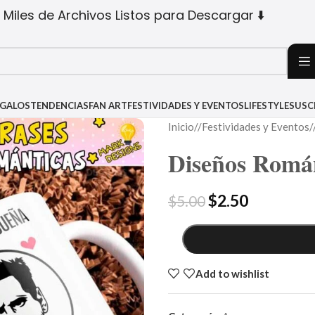
 Miles de Archivos Listos para Descargar ⬇️
EGALOS
TENDENCIAS
FAN ART
FESTIVIDADES Y EVENTOS
LIFESTYLE
SUSC
Inicio
/
Festividades y Eventos
/
Diseños Román
$
2.50
$
5.00
Add to wishlist