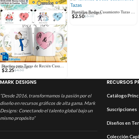
Plantillas Bodas Casamiento Tazas Sublimables
Por: Mark Designs
$
2.50
$
5.00
Diseños para Tazas de Recién Casados
Por: Mark Designs
$
2.25
$
4.50
MARK DESIGNS
RECURSOS P
“Desde 2016, transformamos la pasión por el
Catálogo Princ
diseño en recursos gráficos de alta gama. Mark
Suscripciones
Designs: Conectando el talento global bajo un
mismo propósito”
Diseños en Te
Colección Cap