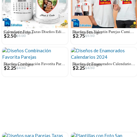
Calendario Foto Tazas Diseños Editables con Fechas
Diseños San Valentín Parejas Camisetas Editables
Por: Mark Designs
Por: Mark Designs
$
2.50
$
2.75
$
5.00
$
5.50
Diseños Combinación Favorita Parejas Tazas Editables
Diseños de Enamorados Calendarios 2024 para Tazas
Por: Mark Designs
Por: Mark Designs
$
2.25
$
2.25
$
4.50
$
4.50