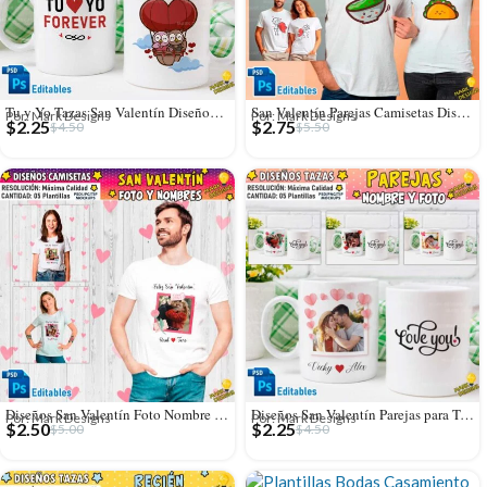
Tu y Yo Tazas San Valentín Diseños Editables
San Valentín Parejas Camisetas Diseños Editables
Por: Mark Designs
Por: Mark Designs
$
2.25
$
2.75
$
4.50
$
5.50
Diseños San Valentín Foto Nombre Personalizado Camisetas
Diseños San Valentín Parejas para Tazas con Foto
Por: Mark Designs
Por: Mark Designs
$
2.50
$
2.25
$
5.00
$
4.50