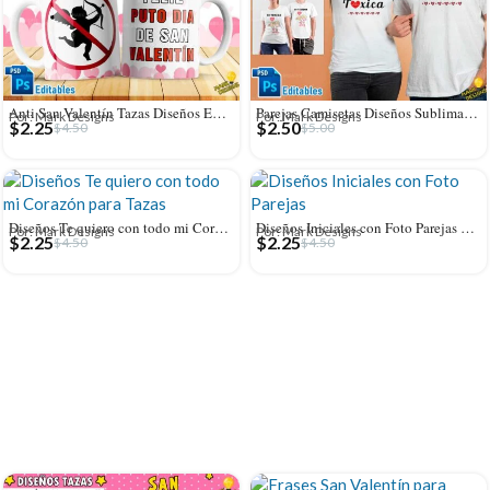
Anti San Valentín Tazas Diseños Editables
Parejas Camisetas Diseños Sublimación Editables
Por: Mark Designs
Por: Mark Designs
$
2.25
$
2.50
$
4.50
$
5.00
Diseños Te quiero con todo mi Corazón para Tazas
Diseños Iniciales con Foto Parejas para Tazas
Por: Mark Designs
Por: Mark Designs
$
2.25
$
2.25
$
4.50
$
4.50