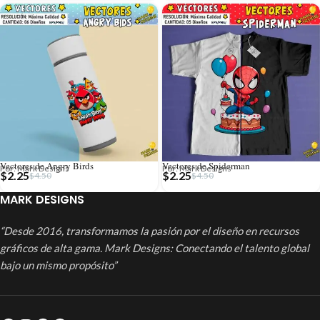
Vectores de Angry Birds
Vectores de Spiderman
Por: Mark Designs
Por: Mark Designs
$
2.25
$
2.25
$
4.50
$
4.50
MARK DESIGNS
“Desde 2016, transformamos la pasión por el diseño en recursos
gráficos de alta gama. Mark Designs: Conectando el talento global
bajo un mismo propósito”