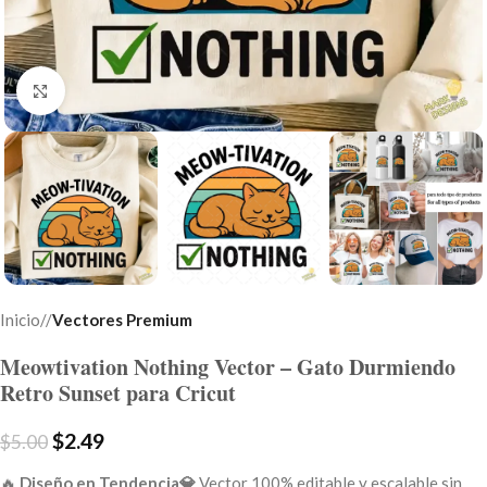
Click to enlarge
Inicio
/
Vectores Premium
Meowtivation Nothing Vector – Gato Durmiendo
Retro Sunset para Cricut
$
2.49
$
5.00
🔥
Diseño en Tendencia💎
Vector 100% editable y escalable sin