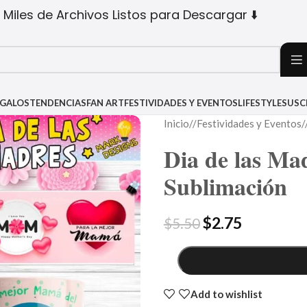
 Miles de Archivos Listos para Descargar ⬇️
EGALOS
TENDENCIAS
FAN ART
FESTIVIDADES Y EVENTOS
LIFESTYLE
SUSC
Inicio
/
Festividades y Eventos
/
Dia de las Ma
Sublimación
$
2.75
$
5.50
Add to wishlist