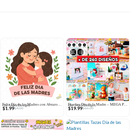
Feliz Día de las Madres con Abrazo – Diseño Vectorial y PNG 4K
Diseños Día de la Madre – MEGA PACK
Por: Mark Designs
Por: Mark Designs
$
1.99
$
19.99
$
4.00
$
66.00