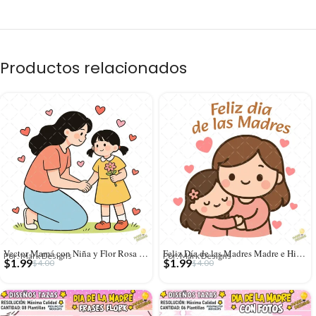
Productos relacionados
Vector Mamá con Niña y Flor Rosa – Ilustración 4K para Stickers y DTF
Feliz Día de las Madres Madre e Hija – Diseño Vectorial y PNG 4K
Por: Mark Designs
Por: Mark Designs
$
1.99
$
1.99
$
4.00
$
4.00