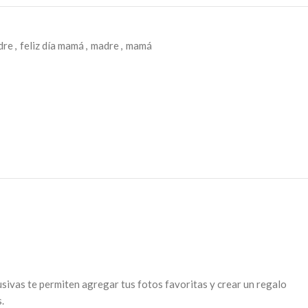
dre
,
feliz día mamá
,
madre
,
mamá
usivas te permiten agregar tus fotos favoritas y crear un regalo
.