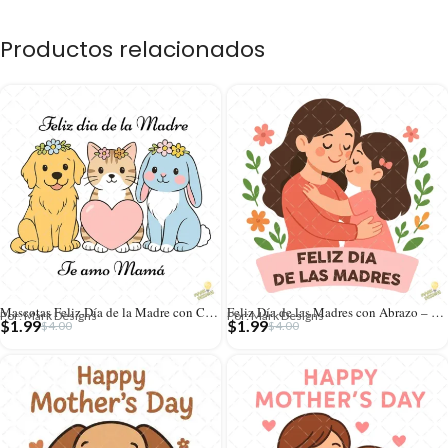
Productos relacionados
Mascotas Feliz Día de la Madre con Corazón – Diseño Vectorial y PNG 4K
Feliz Día de las Madres con Abrazo – Diseño Vectorial y PNG 4K
Por: Mark Designs
Por: Mark Designs
$
1.99
$
1.99
$
4.00
$
4.00