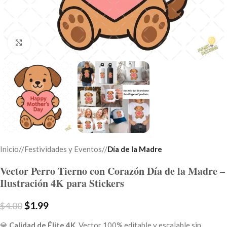
Click to enlarge
Inicio
/
Festividades y Eventos
/
Día de la Madre
Vector Perro Tierno con Corazón Día de la Madre –
Ilustración 4K para Stickers
$
1.99
$
4.00
💎
Calidad de Élite 4K.
Vector 100% editable y escalable sin