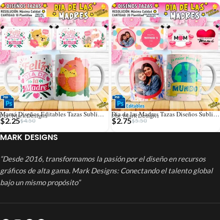
Mamá Diseños Editables Tazas Sublimación
Dia de las Madres Tazas Diseños Sublimación
Por: Mark Designs
Por: Mark Designs
$
2.25
$
2.75
$
4.50
$
5.50
MARK DESIGNS
“Desde 2016, transformamos la pasión por el diseño en recursos
gráficos de alta gama. Mark Designs: Conectando el talento global
bajo un mismo propósito”