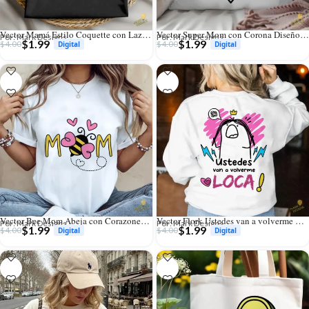
Vector Mamá Estilo Coquette con Lazo y Brillos para Sublimación
Vector Super Mom con Corona Diseño para Corte en Vinilo y Sublimación
Por: Mark Designs
Por: Mark Designs
$
1.99
$
1.99
$
4.00
$
4.00
Vector Bee Mom Abeja con Corazones Diseño para Sublimación
Vector Flork Ustedes van a volverme LOCA Diseño para Sublimación
Por: Mark Designs
Por: Mark Designs
$
1.99
$
1.99
$
4.00
$
4.00