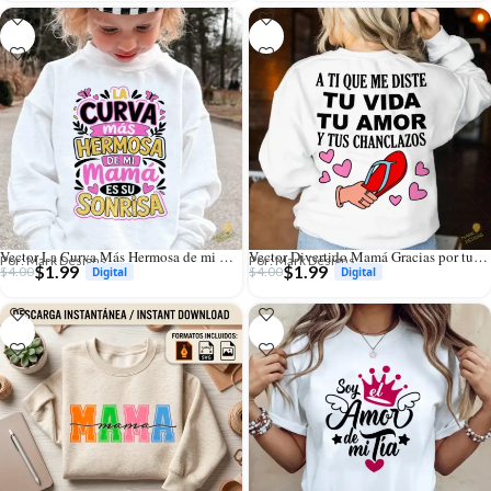
Vector La Curva Más Hermosa de mi Mamá es su Sonrisa para Sublimación
Vector Divertido Mamá Gracias por tus Chanclazos para Sublimación
Por: Mark Designs
Por: Mark Designs
$
1.99
$
1.99
$
4.00
$
4.00