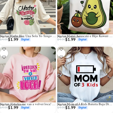
Vector Madre Hay Una Sola Yo Tengo la Mejor para Sublimación
Vector Mamá Aguacate e Hijo Kawaii Diseño para Sublimación
Por: Mark Designs
Por: Mark Designs
$
1.99
$
1.99
$
4.00
$
4.00
Vector ¡Ustedes me van a volver loca! Diseño Divertido para Sublimar
Vector Mom of 3 Kids Batería Baja Diseño Divertido para Sublimación
Por: Mark Designs
Por: Mark Designs
$
1.99
$
1.99
$
4.00
$
4.00