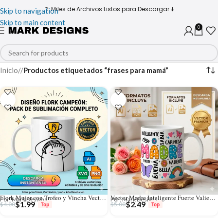
📁 Miles de Archivos Listos para Descargar ⬇️
Skip to navigation
Skip to main content
0
Inicio
/
Productos etiquetados “frases para mamá”
Flork Mujer con Trofeo y Vincha Vector para Sublimación
Vector Madre Inteligente Fuerte Valiente Diseño para Sublimación
Por: Mark Designs
Por: Mark Designs
$
1.99
$
2.49
$
4.00
$
5.00