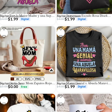
Vector Eres la Mejor Madre y una Super Abuela para Sublimación
Vector Supermom Escudo Rosa Diseño para Sublimación y Vinilo
Por: Mark Designs
Por: Mark Designs
$
1.99
$
1.99
$
4.00
$
4.00
Vector Gratis Sexy Mom Zapatos Rojos Diseño para Sublimación
Vector Mamá Genial y Abuela Maravillosa para Sublimación
Por: Mark Designs
Por: Mark Designs
$
0.00
$
1.99
$
5.00
$
4.00