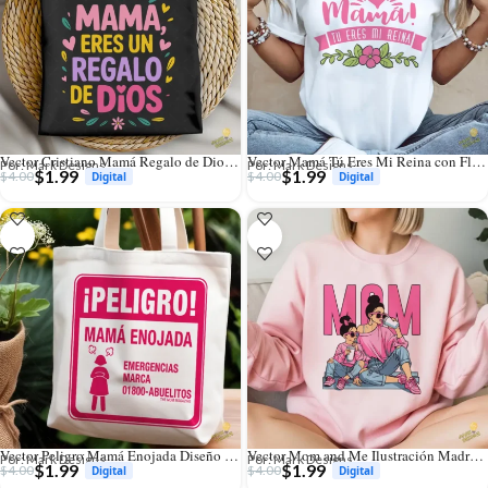
Vector Cristiano Mamá Regalo de Dios Diseño para Sublimación
Vector Mamá Tú Eres Mi Reina con Flores para Sublimación
Por: Mark Designs
Por: Mark Designs
$
1.99
$
1.99
$
4.00
$
4.00
Vector Peligro Mamá Enojada Diseño Divertido para Sublimación
Vector Mom and Me Ilustración Madre e Hija para Sublimación
Por: Mark Designs
Por: Mark Designs
$
1.99
$
1.99
$
4.00
$
4.00