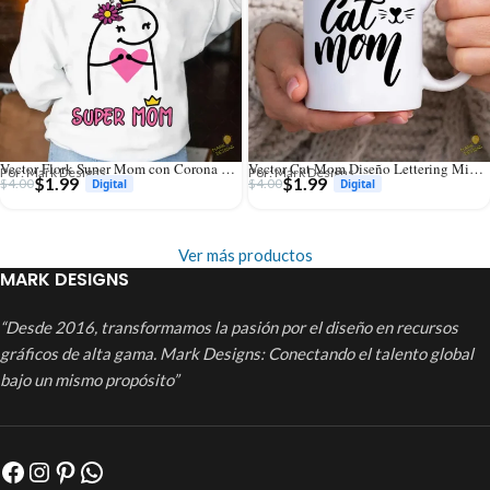
Vector Flork Super Mom con Corona y Flores para Sublimación
Vector Cat Mom Diseño Lettering Minimalista para Sublimación
Por: Mark Designs
Por: Mark Designs
$
1.99
$
1.99
$
4.00
$
4.00
Ver más productos
MARK DESIGNS
“Desde 2016, transformamos la pasión por el diseño en recursos
gráficos de alta gama. Mark Designs: Conectando el talento global
bajo un mismo propósito”