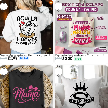
Vector Aquí la de los Huevos soy yo Diseño Divertido para Sublimar
Vector Gratis Existe una Mujer Perfecta Mi Mamá para Sublimación
Por: Mark Designs
Por: Mark Designs
$
1.99
$
0.00
$
4.00
$
5.00