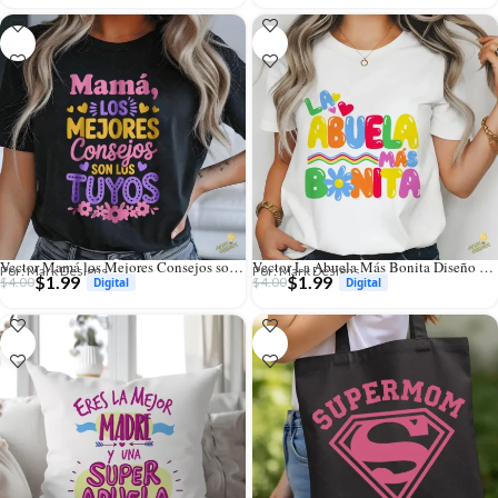
Vector Mamá los Mejores Consejos son los Tuyos para Sublimación
Vector La Abuela Más Bonita Diseño Colorido para Sublimación
Por: Mark Designs
Por: Mark Designs
$
1.99
$
1.99
$
4.00
$
4.00