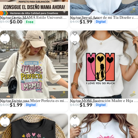
Vector Gratis MAMÁ Estilo Universitario para Sublimación
Vector Soy el Amor de mi Tía Diseño con Corona para Sublimar
Por: Mark Designs
Por: Mark Designs
$
0.00
$
1.99
$
5.00
$
4.00
Vector Existe una Mujer Perfecta es mi Mamá para Sublimación
Vector MOM Ilustración Madre e Hija Corazones para Sublimación
Por: Mark Designs
Por: Mark Designs
$
1.99
$
1.99
$
4.00
$
4.00