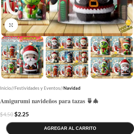
Click to enlarge
Inicio
/
Festividades y Eventos
/
Navidad
Amigurumi navideños para tazas 🍵🎄
$
2.25
$
4.50
AGREGAR AL CARRITO