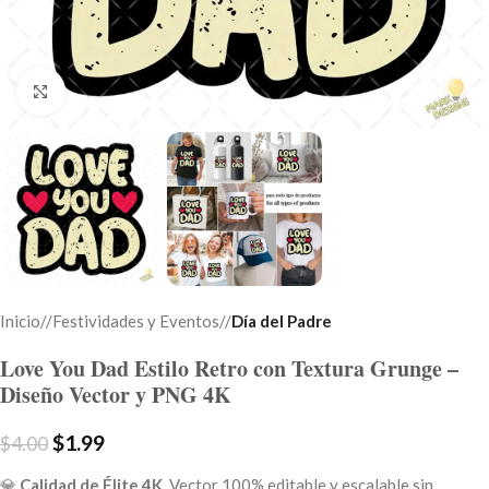
Click to enlarge
Inicio
/
Festividades y Eventos
/
Día del Padre
Love You Dad Estilo Retro con Textura Grunge –
Diseño Vector y PNG 4K
$
1.99
$
4.00
💎
Calidad de Élite 4K.
Vector 100% editable y escalable sin