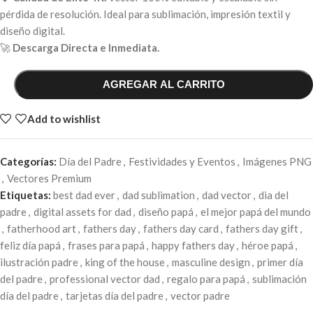
pérdida de resolución. Ideal para sublimación, impresión textil y
diseño digital.
🚀
Descarga Directa e Inmediata.
AGREGAR AL CARRITO
Add to wishlist
Categorías:
Día del Padre
,
Festividades y Eventos
,
Imágenes PNG
,
Vectores Premium
Etiquetas:
best dad ever
,
dad sublimation
,
dad vector
,
dia del
padre
,
digital assets for dad
,
diseño papá
,
el mejor papá del mundo
,
fatherhood art
,
fathers day
,
fathers day card
,
fathers day gift
,
feliz día papá
,
frases para papá
,
happy fathers day
,
héroe papá
,
ilustración padre
,
king of the house
,
masculine design
,
primer día
del padre
,
professional vector dad
,
regalo para papá
,
sublimación
día del padre
,
tarjetas día del padre
,
vector padre