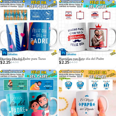
Diseños Día del Padre para Tazas
Plantillas con Foto día del Padre
Por: Mark Designs
Por: Mark Designs
$
2.25
$
2.25
$
4.50
$
4.50