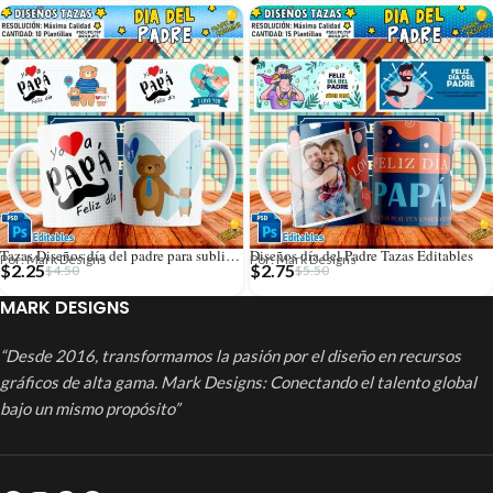
Tazas Diseños día del padre para sublimar
Diseños día del Padre Tazas Editables
Por: Mark Designs
Por: Mark Designs
$
2.25
$
2.75
$
4.50
$
5.50
MARK DESIGNS
“Desde 2016, transformamos la pasión por el diseño en recursos
gráficos de alta gama. Mark Designs: Conectando el talento global
bajo un mismo propósito”